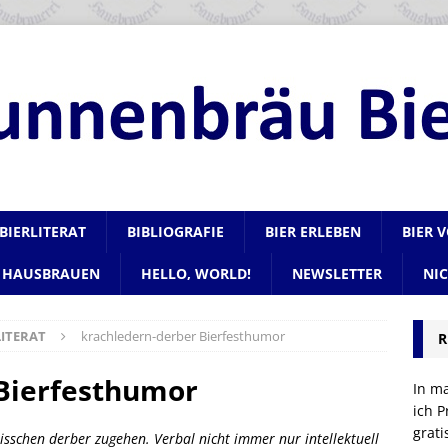
BIERLITERAT
BIBLIOGRAFIE
BIER ERLEBEN
BIER 
HAUSBRAUEN
HELLO, WORLD!
NEWSLETTER
NI
ITERAT
krachledern-derber Bierfesthumor
R
Bierfesthumor
In m
ich P
grat
sschen derber zugehen. Verbal nicht immer nur intellektuell