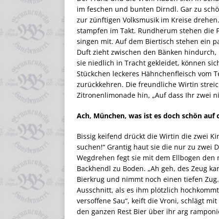
im feschen und bunten Dirndl. Gar zu schön
zur zünftigen Volksmusik im Kreise drehen.
stampfen im Takt. Rundherum stehen die F
singen mit. Auf dem Biertisch stehen ein 
Duft zieht zwischen den Bänken hindurch, u
sie niedlich in Tracht gekleidet, können si
Stückchen leckeres Hähnchenfleisch vom T
zurückkehren. Die freundliche Wirtin strei
Zitronenlimonade hin, „Auf dass Ihr zwei n
Ach, München, was ist es doch schön auf
Bissig keifend drückt die Wirtin die zwei K
suchen!“ Grantig haut sie die nur zu zwei D
Wegdrehen fegt sie mit dem Ellbogen den 
Backhendl zu Boden. „Ah geh, des Zeug kan
Bierkrug und nimmt noch einen tiefen Zug. M
Ausschnitt, als es ihm plötzlich hochkomm
versoffene Sau“, keift die Vroni, schlägt m
den ganzen Rest Bier über ihr arg ramponie