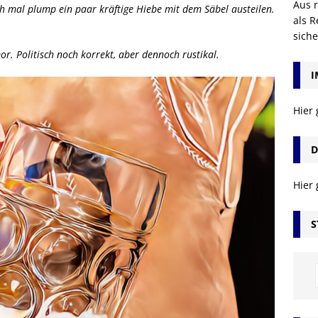
Aus r
uch mal plump ein paar kräftige Hiebe mit dem Säbel austeilen.
als R
sich
r. Politisch noch korrekt, aber dennoch rustikal.
I
Hier
D
Hier
S