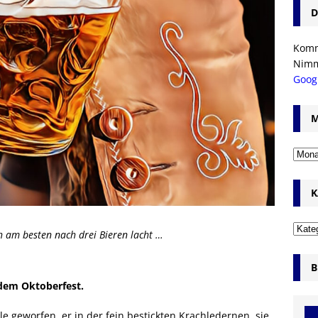
D
Komm’
Nim
Goog
M
K
ch am besten nach drei Bieren lacht …
B
 dem Oktoberfest.
le geworfen, er in der fein bestickten Krachledernen, sie