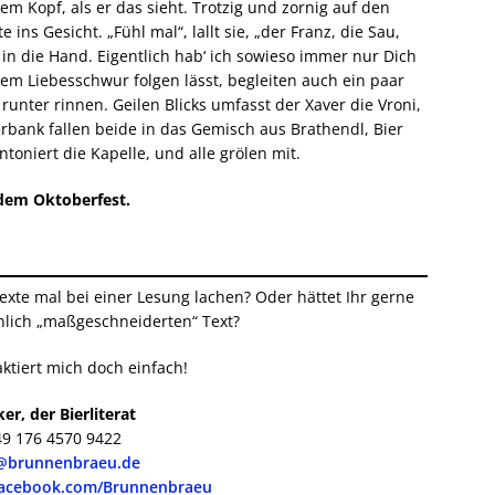
em Kopf, als er das sieht. Trotzig und zornig auf den
ins Gesicht. „Fühl mal“, lallt sie, „der Franz, die Sau,
 in die Hand. Eigentlich hab‘ ich sowieso immer nur Dich
esem Liebesschwur folgen lässt, begleiten auch ein paar
nter rinnen. Geilen Blicks umfasst der Xaver die Vroni,
rbank fallen beide in das Gemisch aus Brathendl, Bier
ntoniert die Kapelle, und alle grölen mit.
 dem Oktoberfest.
exte mal bei einer Lesung lachen? Oder hättet Ihr gerne
nlich „maßgeschneiderten“ Text?
ktiert mich doch einfach!
er, der Bierliterat
49 176 4570 9422
@brunnenbraeu.de
facebook.com/Brunnenbraeu