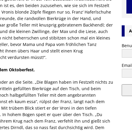
 ist es, den beiden zuzusehen, wie sie sich im Festzelt
 Vronis blonde Zöpfe fliegen nur so, Franz‘ Haferlschuhe
reunde, die randvollen Bierkrüge in der Hand, und
paar große Teller mit knusprig gebratenem Backhendl; der
A
nd die kleinen Zwillinge, der Max und die Liese, auch
ch nicht beherrschen und stibitzen schon mal ein kleines
eller, bevor Mama und Papa vom fröhlichen Tanz
Benu
cht ihnen übers Haar und stellt einen Krug
icht verdursten müsst!“.
Emai
 dem Oktoberfest.
inder an die Seite. „Die Blagen haben im Festzelt nichts zu
ritteln gefüllten Bierkrüge auf den Tisch, und beim
noch halbgefüllten Teller mit dem angebrannten
nst eh kaum essa“, rülpst der Franz, langt nach dem
it trübem Blick stiert er der Vroni in den tiefen
t. In hohem Bogen speit er quer über den Tisch. „Du
it ihrem Krug nach dem Franz, verfehlt ihn und gießt sich
rtes Dirndl, das so nass fast durchsichtig wird. Dem