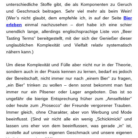
unterschiedliche Stoffe gibt, die als Komponenten zu Geruch
und Geschmack beitragen. Sehr viel mehr als beim Wein!
(Wer’s nicht glaubt, dem empfehle ich, in auf der Seite
Bier
erleben
einmal nachzusehen – dort habe ich eine schier
unendlich lange, allerdings englischsprachige Liste von „Beer
Tasting Terms“ bereitgestellt, mit der sich der Genießer dieser
unglaublichen Komplexität und Vielfalt relativ systematisch
nähern kann.)
Um diese Komplexität und Fülle aber nicht nur in der Theorie,
sondern auch in der Praxis kennen zu lernen, bedarf es jedoch
der Bereitschaft, nicht immer nur nach „einem Bier“ zu fragen,
„ein Bier“ trinken zu wollen – denn sonst bekommt man fast
immer nur ein Pilsener oder Lager angeboten. Das ist so
ungefähr die bierige Entsprechung früher zum „Amselfelder“
oder heute zum „Prosecco“ der Freunde vergorener Trauben.
Immer gleich, ohne Charakter, aber von Werbung und Mode
beeinflusst. (Sind wir nicht alle ein wenig „Schickimicki“ und
lassen uns eher von dem beeinflussen, was gerade „in“ ist,
anstelle auf unseren eigenen Geschmack und unsere eigenen