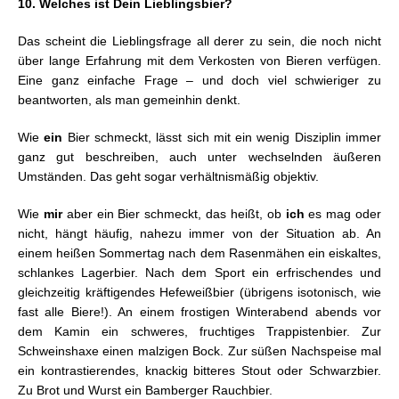
10. Welches ist Dein Lieblingsbier?
Das scheint die Lieblingsfrage all derer zu sein, die noch nicht
über lange Erfahrung mit dem Verkosten von Bieren verfügen.
Eine ganz einfache Frage – und doch viel schwieriger zu
beantworten, als man gemeinhin denkt.
Wie
ein
Bier schmeckt, lässt sich mit ein wenig Disziplin immer
ganz gut beschreiben, auch unter wechselnden äußeren
Umständen. Das geht sogar verhältnismäßig objektiv.
Wie
mir
aber ein Bier schmeckt, das heißt, ob
ich
es mag oder
nicht, hängt häufig, nahezu immer von der Situation ab. An
einem heißen Sommertag nach dem Rasenmähen ein eiskaltes,
schlankes Lagerbier. Nach dem Sport ein erfrischendes und
gleichzeitig kräftigendes Hefeweißbier (übrigens isotonisch, wie
fast alle Biere!). An einem frostigen Winterabend abends vor
dem Kamin ein schweres, fruchtiges Trappistenbier. Zur
Schweinshaxe einen malzigen Bock. Zur süßen Nachspeise mal
ein kontrastierendes, knackig bitteres Stout oder Schwarzbier.
Zu Brot und Wurst ein Bamberger Rauchbier.