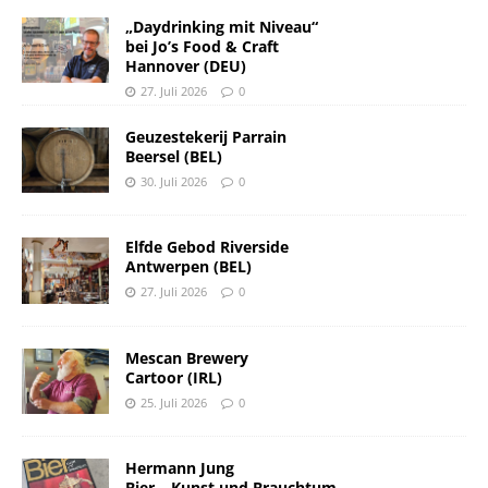
„Daydrinking mit Niveau“
bei Jo’s Food & Craft
Hannover (DEU)
27. Juli 2026
0
Geuzestekerij Parrain
Beersel (BEL)
30. Juli 2026
0
Elfde Gebod Riverside
Antwerpen (BEL)
27. Juli 2026
0
Mescan Brewery
Cartoor (IRL)
25. Juli 2026
0
Hermann Jung
Bier – Kunst und Brauchtum