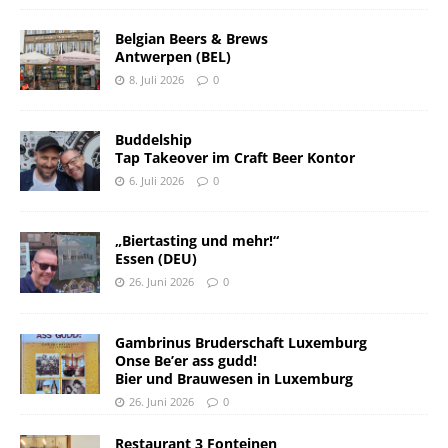
Belgian Beers & Brews
Antwerpen (BEL)
8. Juli 2026
0
Buddelship
Tap Takeover im Craft Beer Kontor
6. Juli 2026
0
„Biertasting und mehr!“
Essen (DEU)
26. Juni 2026
0
Gambrinus Bruderschaft Luxemburg
Onse Be’er ass gudd!
Bier und Brauwesen in Luxemburg
26. Juni 2026
0
Restaurant 3 Fonteinen