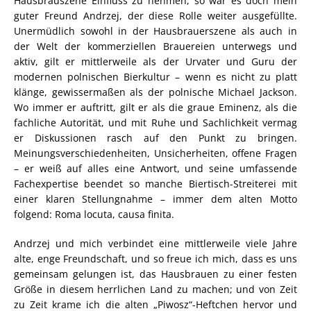
Hausbrauszene Einfluss zu nehmen, so war es doch mein
guter Freund Andrzej, der diese Rolle weiter ausgefüllte.
Unermüdlich sowohl in der Hausbrauerszene als auch in
der Welt der kommerziellen Brauereien unterwegs und
aktiv, gilt er mittlerweile als der Urvater und Guru der
modernen polnischen Bierkultur – wenn es nicht zu platt
klänge, gewissermaßen als der polnische Michael Jackson.
Wo immer er auftritt, gilt er als die graue Eminenz, als die
fachliche Autorität, und mit Ruhe und Sachlichkeit vermag
er Diskussionen rasch auf den Punkt zu bringen.
Meinungsverschiedenheiten, Unsicherheiten, offene Fragen
– er weiß auf alles eine Antwort, und seine umfassende
Fachexpertise beendet so manche Biertisch-Streiterei mit
einer klaren Stellungnahme – immer dem alten Motto
folgend: Roma locuta, causa finita.
Andrzej und mich verbindet eine mittlerweile viele Jahre
alte, enge Freundschaft, und so freue ich mich, dass es uns
gemeinsam gelungen ist, das Hausbrauen zu einer festen
Größe in diesem herrlichen Land zu machen; und von Zeit
zu Zeit krame ich die alten „Piwosz“-Heftchen hervor und