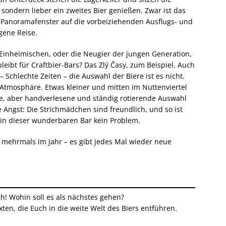
 sondern lieber ein zweites Bier genießen. Zwar ist das
die Panoramafenster auf die vorbeiziehenden Ausflugs- und
igene Reise.
r Einheimischen, oder die Neugier der jungen Generation,
eibt für Craftbier-Bars? Das Zlý Časy, zum Beispiel. Auch
 Schlechte Zeiten – die Auswahl der Biere ist es nicht.
 Atmosphäre. Etwas kleiner und mitten im Nuttenviertel
eine, aber handverlesene und ständig rotierende Auswahl
 Angst: Die Strichmädchen sind freundlich, und so ist
 in dieser wunderbaren Bar kein Problem.
h mehrmals im Jahr – es gibt jedes Mal wieder neue
! Wohin soll es als nächstes gehen?
en, die Euch in die weite Welt des Biers entführen.