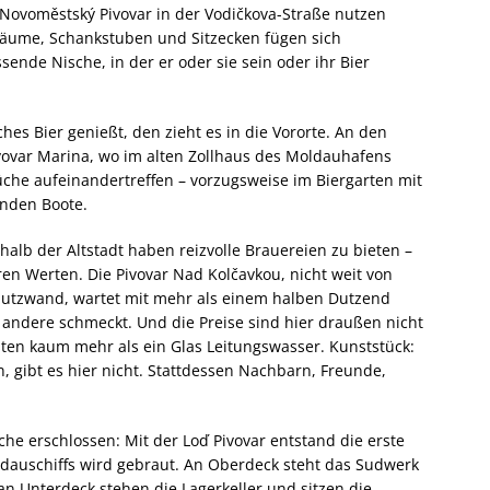
Novoměstský Pivovar in der Vodičkova-Straße nutzen
räume, Schankstuben und Sitzecken fügen sich
nde Nische, in der er oder sie sein oder ihr Bier
hes Bier genießt, den zieht es in die Vororte. An den
ivovar Marina, wo im alten Zollhaus des Moldauhafens
üche aufeinandertreffen – vorzugsweise im Biergarten mit
lnden Boote.
alb der Altstadt haben reizvolle Brauereien zu bieten –
en Werten. Die Pivovar Nad Kolčavkou, nicht weit von
hutzwand, wartet mit mehr als einem halben Dutzend
 andere schmeckt. Und die Preise sind hier draußen nicht
ten kaum mehr als ein Glas Leitungswasser. Kunststück:
n, gibt es hier nicht. Stattdessen Nachbarn, Freunde,
che erschlossen: Mit der Loď Pivovar entstand die erste
auschiffs wird gebraut. An Oberdeck steht das Sudwerk
an Unterdeck stehen die Lagerkeller und sitzen die