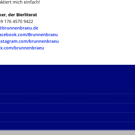
ktiert mich einfach!
er, der Bierliterat
49 176 4570 9422
@brunnenbraeu.de
facebook.com/Brunnenbraeu
instagram.com/brunnenbraeu
//x.com/brunnenbraeu