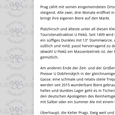
Prag zählt mit seinen eingemeindeten Orts
steigend. Alle zwei, drei Monate eröffnet 
bringt ihre eigenen Biere auf den Markt.
Platzhirsch und älteste unter all diesen Kl
Touristenattraktion U Fleků. Seit 1499 wird
ein süffiges Dunkles mit 13° Stammwürze, a
süßlich und mild; passt hervorragend zu d
obwohl U Fleků ein Massenbetrieb ist, der t
gemütlich.
Am anderen Ende der Zeit- und der Größen
Pivovar U Dobřenských in der gleichnamige
Gasse, eine schmale und relativ steile Trep
werden seit 2015 wunderbare Biere gebraut
helles und dunkles Lager geht es in Tschec
den deutschen Apologeten des Reinheitsge
mit Salbei oder ein Summer Ale mit einem
Überhaupt, die Keller Prags. Ewig weit und 