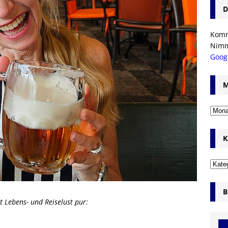
D
Komm’
Nim
Goog
M
K
B
st Lebens- und Reiselust pur: