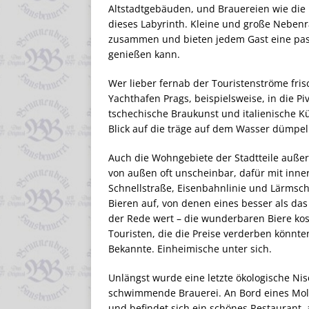
Altstadtgebäuden, und Brauereien wie die 
dieses Labyrinth. Kleine und große Neben
zusammen und bieten jedem Gast eine passe
genießen kann.
Wer lieber fernab der Touristenströme frisc
Yachthafen Prags, beispielsweise, in die P
tschechische Braukunst und italienische K
Blick auf die träge auf dem Wasser dümpe
Auch die Wohngebiete der Stadtteile außerh
von außen oft unscheinbar, dafür mit inner
Schnellstraße, Eisenbahnlinie und Lärmsc
Bieren auf, von denen eines besser als das
der Rede wert – die wunderbaren Biere kos
Touristen, die die Preise verderben könnte
Bekannte. Einheimische unter sich.
Unlängst wurde eine letzte ökologische Nis
schwimmende Brauerei. An Bord eines Mold
und befindet sich ein schönes Restaurant, 