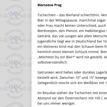
Bierszene Prag
Tschechien – das Bierland schlechthin. Ver
Bier in der Mittagspause, manchmal sogar 
oder Frau macht keinen Unterschied, auch 
Bierkneipen, den Pivnice, ein Halbliterglas
Getränk, das von jungen wie alten Mensch
Jugendliche liegt wie in Deutschland bei 1
ein kleineres Kind mal den Schaum beim Pa
heimlich einen kleinen Schluck nimmt. Bier
„Möchtest Du ein Bier?“ wird nie gestellt, d
selbstverständlich.
Getrunken wird helles oder dunkles Lage
bestellt wird. Zwischen 10° und 15° bewege
Gelegentlich mischt sich ein Weißbier mit 
Im Resultat stehen die Tschechen mit eine
Abstand vor den Österreichern mit 105 l, 
bei uns immer weniger.