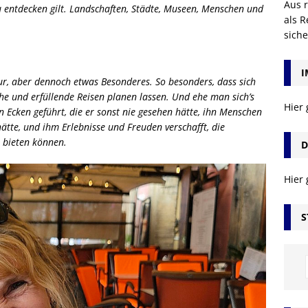
Aus r
u entdecken gilt. Landschaften, Städte, Museen, Menschen und
als R
sich
I
tur, aber dennoch etwas Besonderes. So besonders, dass sich
e und erfüllende Reisen planen lassen. Und ehe man sich’s
Hier
n Ecken geführt, die er sonst nie gesehen hätte, ihn Menschen
hätte, und ihm Erlebnisse und Freuden verschafft, die
 bieten können.
D
Hier
S