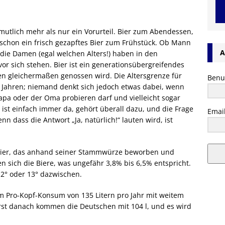
mutlich mehr als nur ein Vorurteil. Bier zum Abendessen,
schon ein frisch gezapftes Bier zum Frühstück. Ob Mann
A
die Damen (egal welchen Alters!) haben in den
 vor sich stehen. Bier ist ein generationsübergreifendes
en gleichermaßen genossen wird. Die Altersgrenze für
Benu
6 Jahren; niemand denkt sich jedoch etwas dabei, wenn
pa oder der Oma probieren darf und vielleicht sogar
 ist einfach immer da, gehört überall dazu, und die Frage
Emai
enn dass die Antwort „Ja, natürlich!“ lauten wird, ist
rbier, das anhand seiner Stammwürze beworben und
n sich die Biere, was ungefähr 3,8% bis 6,5% entspricht.
12° oder 13° dazwischen.
m Pro-Kopf-Konsum von 135 Litern pro Jahr mit weitem
erst danach kommen die Deutschen mit 104 l, und es wird