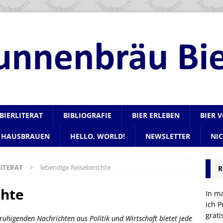
BIERLITERAT
BIBLIOGRAFIE
BIER ERLEBEN
BIER 
HAUSBRAUEN
HELLO, WORLD!
NEWSLETTER
NI
ITERAT
lebendige Reiseberichte
R
chte
In m
ich P
grat
nruhigenden Nachrichten aus Politik und Wirtschaft bietet jede