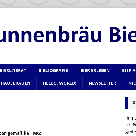
BIERLITERAT
BIBLIOGRAFIE
BIER ERLEBEN
BIER 
HAUSBRAUEN
HELLO, WORLD!
NEWSLETTER
NI
R
In m
ich P
grat
ben gemäß § 5 TMG: