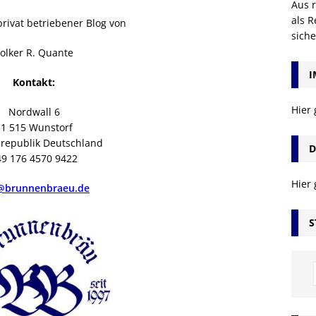
Aus r
als R
 privat betriebener Blog von
sich
olker R. Quante
I
Kontakt:
Hier
Nordwall 6
31 515 Wunstorf
republik Deutschland
D
49 176 4570 9422
Hier
@brunnenbraeu.de
S