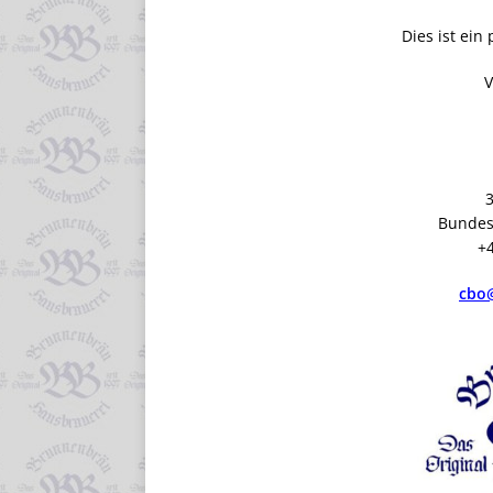
Dies ist ein
V
Bundes
+
cbo