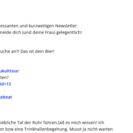
ressanten und kurzweiligen Newsletter.
neide dich (und deine Frau) gelegentlich!
che an?! Das ist dein Bier!
ukulttour
tten?
id=13
gebeat
iebliche Tal der Ruhr führen,laß es mich wissen! Ich
en bzw eine Trinkhallenbegehung. Musst ja nicht warten