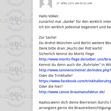
27. APRIL 2015 UM 09:33 UHR
Hallo Volker,
zunächst mal „danke“ für den wirklich inte
Ich bin wirklich jedesmal begeistert und be
Zur Sache!
Du drohst München und Berlin weitere Besu
Denk bitte dran: (Auch) der Pott kocht!
Sicherlich kennst du Moritz Fiege
http://www.moritz-fiege.de/ueber_uns/bra
Kennst du denn auch die „Ruhrtaler“ in Wi
http://www.sonnenscheiner.de/index.php?
Oder die Trinkhalle?
https://www.facebook.com/trinkhalleruhr
Oder die hier?
http://www.canoe-braumanufaktur.de/
Aaalso,wenn dich deine Bierreisen durchs l
arrangiere gerne die Brauereibesichtigung