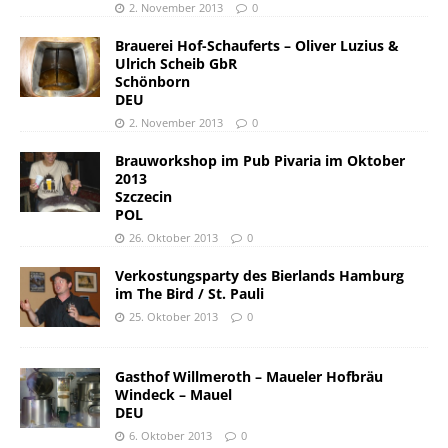
2. November 2013
0
Brauerei Hof-Schauferts – Oliver Luzius &
Ulrich Scheib GbR
Schönborn
DEU
2. November 2013
0
Brauworkshop im Pub Pivaria im Oktober
2013
Szczecin
POL
26. Oktober 2013
0
Verkostungsparty des Bierlands Hamburg
im The Bird / St. Pauli
25. Oktober 2013
0
Gasthof Willmeroth – Maueler Hofbräu
Windeck – Mauel
DEU
6. Oktober 2013
0