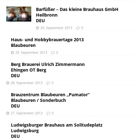
Barfüßer – Das kleine Brauhaus GmbH
Heilbronn
DEU
29. September 2013
0
Haus- und Hobbybrauertage 2013
Blaubeuren
29. September 2013
0
Berg Brauerei Ulrich Zimmermann
Ehingen OT Berg
DEU
28. September 2013
0
Brauzentrum Blaubeuren „Pumator“
Blaubeuren / Sonderbuch
DEU
27. September 2013
0
Ludwigsburger Brauhaus am Solitudeplatz
Ludwigsburg
DEU