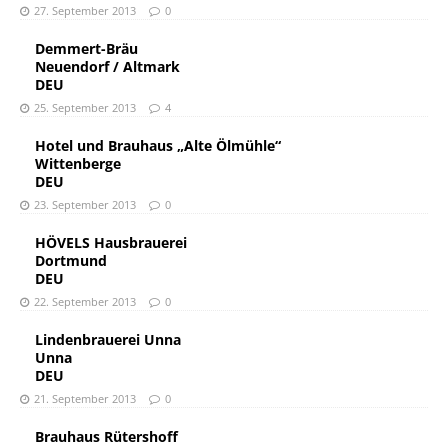
27. September 2013
0
Demmert-Bräu
Neuendorf / Altmark
DEU
25. September 2013
4
Hotel und Brauhaus „Alte Ölmühle“
Wittenberge
DEU
23. September 2013
0
HÖVELS Hausbrauerei
Dortmund
DEU
22. September 2013
0
Lindenbrauerei Unna
Unna
DEU
21. September 2013
0
Brauhaus Rütershoff