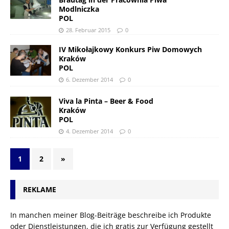
Modlniczka
POL
28. Februar 2015
0
IV Mikołajkowy Konkurs Piw Domowych
Kraków
POL
6. Dezember 2014
0
Viva la Pinta – Beer & Food
Kraków
POL
4. Dezember 2014
0
1
2
»
REKLAME
In manchen meiner Blog-Beiträge beschreibe ich Produkte
oder Dienstleistungen, die ich gratis zur Verfügung gestellt