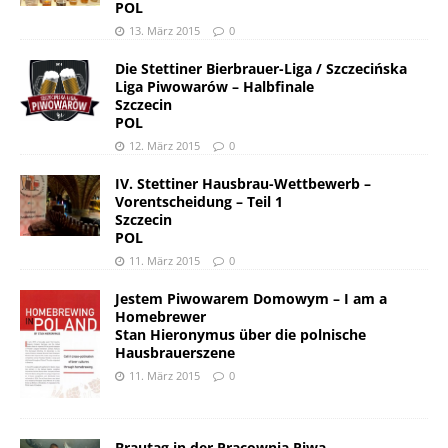
POL
13. März 2015
0
Die Stettiner Bierbrauer-Liga / Szczecińska
Liga Piwowarów – Halbfinale
Szczecin
POL
12. März 2015
0
IV. Stettiner Hausbrau-Wettbewerb –
Vorentscheidung – Teil 1
Szczecin
POL
11. März 2015
0
Jestem Piwowarem Domowym – I am a
Homebrewer
Stan Hieronymus über die polnische
Hausbrauerszene
11. März 2015
0
Brautag in der Pracownia Piwa