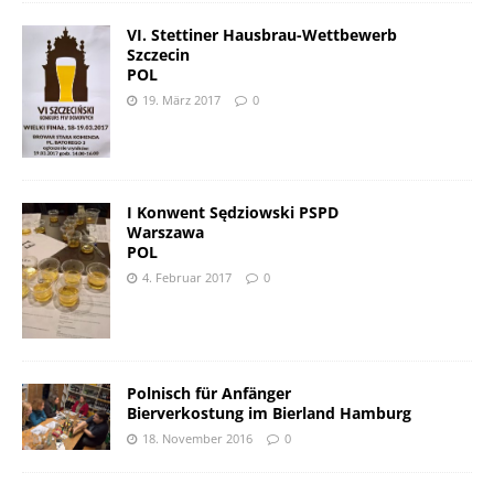
VI. Stettiner Hausbrau-Wettbewerb
Szczecin
POL
19. März 2017
0
I Konwent Sędziowski PSPD
Warszawa
POL
4. Februar 2017
0
Polnisch für Anfänger
Bierverkostung im Bierland Hamburg
18. November 2016
0