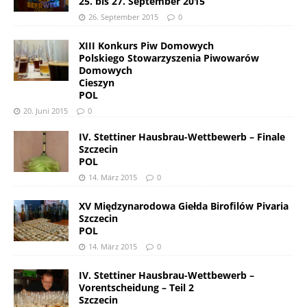
25. bis 27. September 2015
26. September 2015
0
XIII Konkurs Piw Domowych
Polskiego Stowarzyszenia Piwowarów
Domowych
Cieszyn
POL
20. Juni 2015
0
IV. Stettiner Hausbrau-Wettbewerb – Finale
Szczecin
POL
14. März 2015
0
XV Międzynarodowa Giełda Birofilów Pivaria
Szczecin
POL
14. März 2015
0
IV. Stettiner Hausbrau-Wettbewerb –
Vorentscheidung – Teil 2
Szczecin