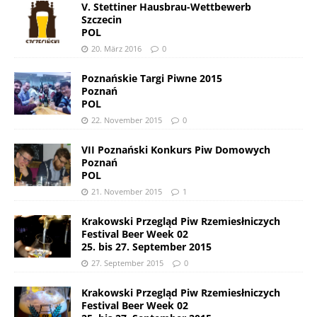
V. Stettiner Hausbrau-Wettbewerb
Szczecin
POL
20. März 2016
0
Poznańskie Targi Piwne 2015
Poznań
POL
22. November 2015
0
VII Poznański Konkurs Piw Domowych
Poznań
POL
21. November 2015
1
Krakowski Przegląd Piw Rzemiesłniczych
Festival Beer Week 02
25. bis 27. September 2015
27. September 2015
0
Krakowski Przegląd Piw Rzemiesłniczych
Festival Beer Week 02