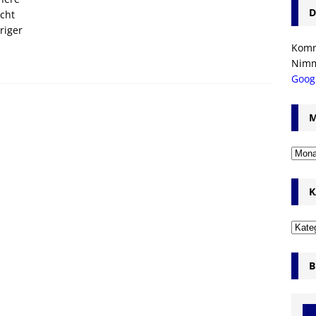
D
icht
riger
Komm’
Nim
Goog
M
K
B