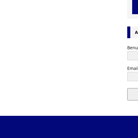
A
Benu
Emai