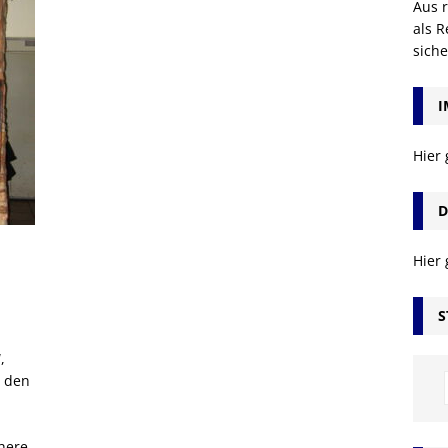
Aus r
als R
sich
I
Hier
D
Hier
S
,
n den
chere