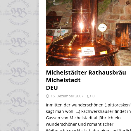
Michelstädter Rathausbräu
Michelstadt
DEU
15. Dezember 2007
0
Inmitten der wunderschönen („pittoresken“
sagt man wohl …) Fachwerkhäuser findet i
Gassen von Michelstadt alljährlich ein
wunderschöner und romantischer
Weihnachtsmarkt statt, der eine ausführli