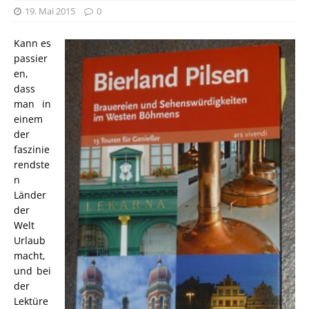
19. Mai 2015
0
Kann es
passier
en,
dass
man in
einem
der
faszinie
rendste
n
Länder
der
Welt
Urlaub
macht,
und bei
der
Lektüre