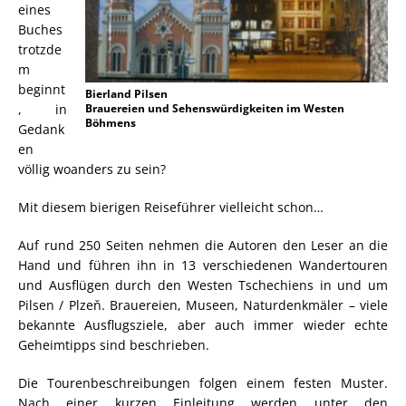
eines
Buches
trotzde
m
beginnt
Bierland Pilsen
, in
Brauereien und Sehenswürdigkeiten im Westen
Böhmens
Gedank
en
völlig woanders zu sein?
Mit diesem bierigen Reiseführer vielleicht schon…
Auf rund 250 Seiten nehmen die Autoren den Leser an die
Hand und führen ihn in 13 verschiedenen Wandertouren
und Ausflügen durch den Westen Tschechiens in und um
Pilsen / Plzeň. Brauereien, Museen, Naturdenkmäler – viele
bekannte Ausflugsziele, aber auch immer wieder echte
Geheimtipps sind beschrieben.
Die Tourenbeschreibungen folgen einem festen Muster.
Nach einer kurzen Einleitung werden unter den