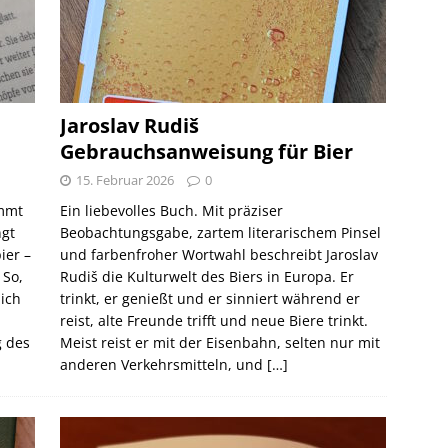
Jaroslav Rudiš
Gebrauchsanweisung für Bier
15. Februar 2026
0
ommt
Ein liebevolles Buch. Mit präziser
gt
Beobachtungsgabe, zartem literarischem Pinsel
ier –
und farbenfroher Wortwahl beschreibt Jaroslav
 So,
Rudiš die Kulturwelt des Biers in Europa. Er
lich
trinkt, er genießt und er sinniert während er
reist, alte Freunde trifft und neue Biere trinkt.
g des
Meist reist er mit der Eisenbahn, selten nur mit
anderen Verkehrsmitteln, und
[…]