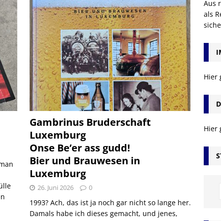
Aus r
als R
sich
I
Hier
D
Gambrinus Bruderschaft
Hier
Luxemburg
Onse Be’er ass gudd!
S
Bier und Brauwesen in
 man
Luxemburg
ülle
26. Juni 2026
0
en
1993? Ach, das ist ja noch gar nicht so lange her.
Damals habe ich dieses gemacht, und jenes,