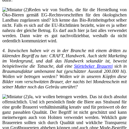
Reden wir von Stoffen, die für die Herstellung von
Öko-Bieren gemäß EG-Rechtsvorschriften für den ökologischen
Landbau zugelassen sind? Ich kenne das Bio-Reinheitsgebot selber
nicht. Falls es sich auf die EU-Richtlinien bezieht, wäre es ja selber
nahezu der gleiche Betrug. Es darf auch hier ja fast alles verwendet
werden. Dann wäre es gut nachvollziehbar, weshalb da nicht
ordentlich kommuniziert wird.
4. Inzwischen haben wir es in der Branche mit einem dritten zu
klärenden Begriff zu tun: CRAFT, Handwerk. Auch steht Marketing
im Vordergrund, und daß das Handwerk sekundär ist, beweist
beispielsweise die Tatsache, daß eine
Störtebeker Brauerei
sich in
Braumanufaktur umbenannt hat (geschätzter Ausstoß 200.000 hl).
Wollen wir betrogen werden? Wollen wir in unseren Köpfen diese
Bilder vom verschwitzten Brauer, der nachts bei Mondenschein mit
seiner Mutter noch das Gebräu umrührt?
Ja, wir wollen betrogen werden. Das ist doch absolut
offensichtlich. Und ich persönlich finde die Biere aus Stralsund für
eine große Brauerei verhältnismäßig kreativ und für preiswert ob der
ganz passablen Qualität. Der Begriff ist nicht geschützt und kann
meinetwegen auch von Holsten verwendet werden. Wirklich gute
Brauereien sollten sich durch Qualität und wirkliche Transparenz
von Großbrauereien abheben können und auch ohne Mode-Begriffe