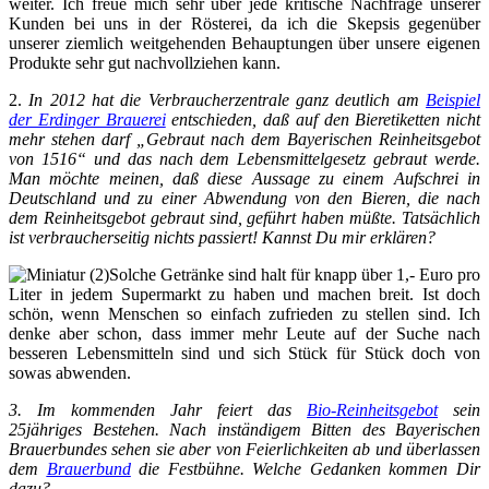
weiter. Ich freue mich sehr über jede kritische Nachfrage unserer
Kunden bei uns in der Rösterei, da ich die Skepsis gegenüber
unserer ziemlich weitgehenden Behauptungen über unsere eigenen
Produkte sehr gut nachvollziehen kann.
2.
In 2012 hat die Verbraucherzentrale ganz deutlich am
Beispiel
der Erdinger Brauerei
entschieden, daß auf den Bieretiketten nicht
mehr stehen darf „Gebraut nach dem Bayerischen Reinheitsgebot
von 1516“ und das nach dem Lebensmittelgesetz gebraut werde.
Man möchte meinen, daß diese Aussage zu einem Aufschrei in
Deutschland und zu einer Abwendung von den Bieren, die nach
dem Reinheitsgebot gebraut sind, geführt haben müßte. Tatsächlich
ist verbraucherseitig nichts passiert! Kannst Du mir erklären?
Solche Getränke sind halt für knapp über 1,- Euro pro
Liter in jedem Supermarkt zu haben und machen breit. Ist doch
schön, wenn Menschen so einfach zufrieden zu stellen sind. Ich
denke aber schon, dass immer mehr Leute auf der Suche nach
besseren Lebensmitteln sind und sich Stück für Stück doch von
sowas abwenden.
3. Im kommenden Jahr feiert das
Bio-Reinheitsgebot
sein
25jähriges Bestehen. Nach inständigem Bitten des Bayerischen
Brauerbundes sehen sie aber von Feierlichkeiten ab und überlassen
dem
Brauerbund
die Festbühne. Welche Gedanken kommen Dir
dazu?