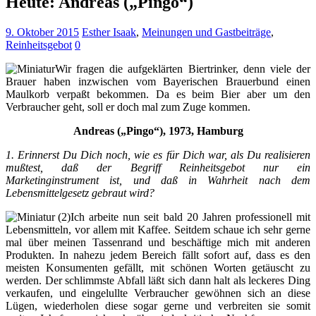
Heute: Andreas („Pingo“)
9. Oktober 2015
Esther Isaak
,
Meinungen und Gastbeiträge
,
Reinheitsgebot
0
Wir fragen die aufgeklärten Biertrinker, denn viele der
Brauer haben inzwischen vom Bayerischen Brauerbund einen
Maulkorb verpaßt bekommen. Da es beim Bier aber um den
Verbraucher geht, soll er doch mal zum Zuge kommen.
Andreas („Pingo“), 1973, Hamburg
1. Erinnerst Du Dich noch, wie es für Dich war, als Du realisieren
mußtest, daß der Begriff Reinheitsgebot nur ein
Marketinginstrument ist, und daß in Wahrheit nach dem
Lebensmittelgesetz gebraut wird?
Ich arbeite nun seit bald 20 Jahren professionell mit
Lebensmitteln, vor allem mit Kaffee. Seitdem schaue ich sehr gerne
mal über meinen Tassenrand und beschäftige mich mit anderen
Produkten. In nahezu jedem Bereich fällt sofort auf, dass es den
meisten Konsumenten gefällt, mit schönen Worten getäuscht zu
werden. Der schlimmste Abfall läßt sich dann halt als leckeres Ding
verkaufen, und eingelullte Verbraucher gewöhnen sich an diese
Lügen, wiederholen diese sogar gerne und verbreiten sie somit