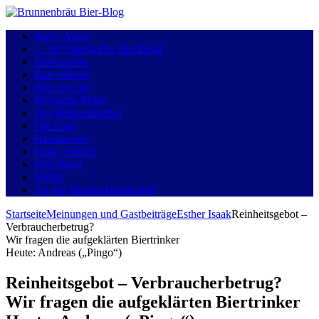
Start / Autor
… der Wunstorfer Bierliterat
Bibliografie
Bier erleben
Bier vor Ort
Bierszene Polen
Das Reinheitsgebot
Die Liste
Hausbrauen
Hello, World!
Newsletter
Nichts
An alle Bierdeckelsammler
Startseite
Meinungen und Gastbeiträge
Esther Isaak
Reinheitsgebot –
Verbraucherbetrug?
Wir fragen die aufgeklärten Biertrinker
Heute: Andreas („Pingo“)
Reinheitsgebot – Verbraucherbetrug?
Wir fragen die aufgeklärten Biertrinker