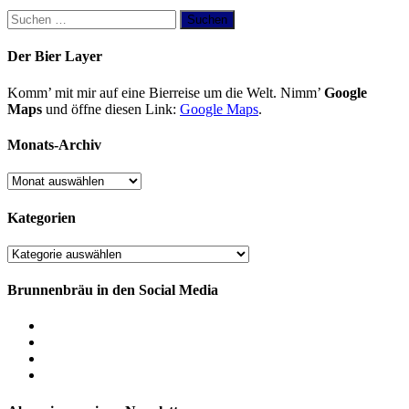
Suchen
nach:
Der Bier Layer
Komm’ mit mir auf eine Bierreise um die Welt. Nimm’
Google
Maps
und öffne diesen Link:
Google Maps
.
Monats-Archiv
Monats-
Archiv
Kategorien
Kategorien
Brunnenbräu in den Social Media
Brunnenbräu
bei
Brunnenbräu
Facebook
bei
Brunnenbräu
Instagram
bei
Mail
Twitter
an
Brunnenbräu