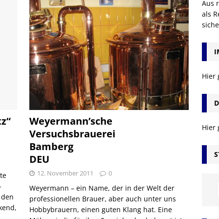
Aus r
als R
sich
I
Hier
D
tz“
Weyermann’sche
Hier
Versuchsbrauerei
Bamberg
S
DEU
12. November 2011
0
te
-
Weyermann – ein Name, der in der Welt der
 den
professionellen Brauer, aber auch unter uns
kend,
Hobbybrauern, einen guten Klang hat. Eine