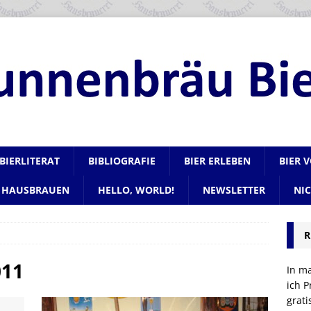
BIERLITERAT
BIBLIOGRAFIE
BIER ERLEBEN
BIER 
HAUSBRAUEN
HELLO, WORLD!
NEWSLETTER
NI
R
011
In m
ich P
grat