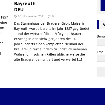
Bayreuth
DEU
10. November 2011
0
 1857
 eine
Das Stammhaus der Brauerei Gebr. Maisel in
A
ine
Bayreuth wurde bereits im Jahr 1887 gegründet
nd
– und der wirtschaftliche Erfolg der Brauerei
Benu
erzwang in den siebziger Jahren des 20.
hen
Jahrhunderts einen kompletten Neubau der
Brauerei, direkt auf dem Grundstück nebenan.
Emai
]
Während in solchen Fällen üblicherweise die
alte Brauerei demontiert und verwertet
[…]