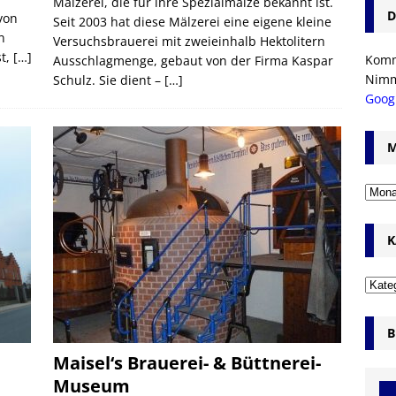
Mälzerei, die für ihre Spezialmalze bekannt ist.
D
von
Seit 2003 hat diese Mälzerei eine eigene kleine
n
Versuchsbrauerei mit zweieinhalb Hektolitern
st,
[…]
Komm’
Ausschlagmenge, gebaut von der Firma Kaspar
Nim
Schulz. Sie dient –
[…]
Goog
M
K
B
Maisel‘s Brauerei- & Büttnerei-
Museum