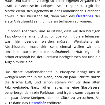
Haus. Und dahinter verbirgt sich nach eigenen Angaben DIE
Craft-Bier-Adresse in Budapest. Seit Frühjahr 2013 gilt das
Motto: Wenn sich irgendwo in der Pannonischen Tiefebene
etwas in der Bierszene tut, dann wird das
Élesztőház
der
erste Anlaufpunkt sein, um daran teilhaben zu können.
Ein hoher Anspruch, und so ist klar, dass wir den heutigen
Tag, obwohl er eigentlich schon übervoll mit Biererlebnissen
war, hier beenden werden müssen. Wenigstens ein
Abschlussbier muss drin sein, einmal wollen wir uns
umsehen, auch wenn die Aufnahmekapazität eigentlich
schon erschöpft ist, der Bierdurst nachgelassen hat und die
Augen müde sind.
Das dichte Straßenbahnnetz in Budapest bringt uns in
wenigen Minuten in die Nähe, noch ein paar Schritte durch
die frische Luft, und schon stehen wir vor dem alten
Fabrikgebäude. Ganz früher hat es mal eine Glasbläserei
beherbergt, dann ein Parkhaus, und irgendwann begannen
ein paar Szene-Kneipen, hier ihr Glück zu versuchen. Bis
2013 dann das
Élesztőház
eröffnete.