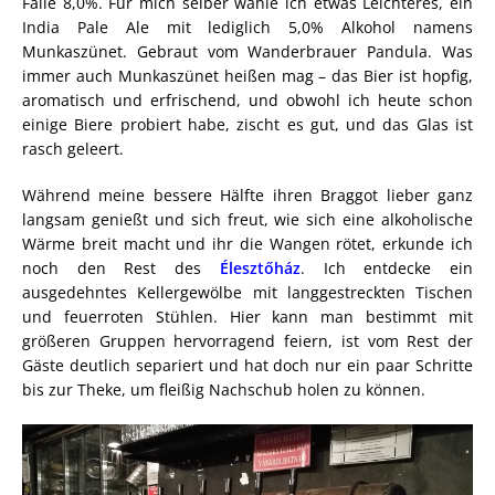
Falle 8,0%. Für mich selber wähle ich etwas Leichteres, ein
India Pale Ale mit lediglich 5,0% Alkohol namens
Munkaszünet. Gebraut vom Wanderbrauer Pandula. Was
immer auch Munkaszünet heißen mag – das Bier ist hopfig,
aromatisch und erfrischend, und obwohl ich heute schon
einige Biere probiert habe, zischt es gut, und das Glas ist
rasch geleert.
Während meine bessere Hälfte ihren Braggot lieber ganz
langsam genießt und sich freut, wie sich eine alkoholische
Wärme breit macht und ihr die Wangen rötet, erkunde ich
noch den Rest des
Élesztőház
. Ich entdecke ein
ausgedehntes Kellergewölbe mit langgestreckten Tischen
und feuerroten Stühlen. Hier kann man bestimmt mit
größeren Gruppen hervorragend feiern, ist vom Rest der
Gäste deutlich separiert und hat doch nur ein paar Schritte
bis zur Theke, um fleißig Nachschub holen zu können.