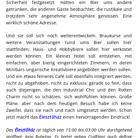
Sicherheit festgesetzt. Hätten ein Bier ums andere
getrunken, die anderen Gäste beobachtet, die rustikale und
trotzdem sehr angenehme Atmosphäre genossen. Eine
wirklich schöne Adresse.
Und sie soll sich noch weiterentwickeln. Braukurse und
weitere Veranstaltungen rund ums Bier sollen hier
stattfinden; Haus- und Hobbybiere sollen hier verkostet
werden können. Ein kleines Hotel soll entstehen, mit
einfachen, aber bierig eingerichteten Zimmern, in deren
Minibars ungarische Kreativbiere angeboten werden sollen.
Und ein etwas feineres Café soll ebenfalls integriert werden,
nicht zu abgehoben, nicht zu exklusiv, gerade so fein, dass
auch diejenigen, die den Industrial Chic und den Rotten
Charm nicht so schätzen, sich wohlfühlen können. Große
Pläne, aber nach dem heutigen Besuch habe ich keine
Zweifel, dass sie nach und nach umgesetzt werden. Schon
jetzt macht das
Élesztőház
einen hervorragenden Eindruck!
Das
Élesztőház
ist täglich von 15:00 bis 03:00 Uhr durchgehend
geöffnet; kein Ruhetag. Es bietet neben Craftbier auch deftige