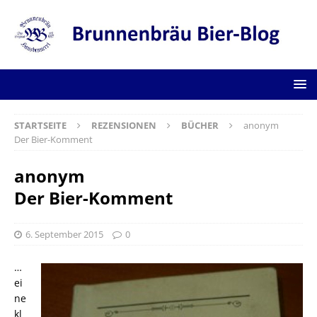
STARTSEITE
REZENSIONEN
BÜCHER
anonym
Der Bier-Komment
anonym
Der Bier-Komment
6. September 2015
0
…
ei
ne
kl