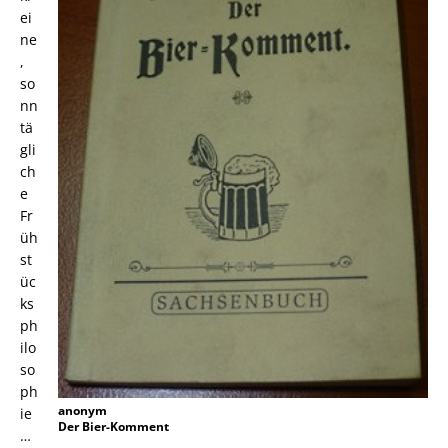
ei
ne
,
so
nn
tä
gli
ch
e
Fr
üh
st
üc
ks
ph
ilo
so
ph
anonym
ie
Der Bier-Komment
…