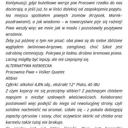
Kontynuacji, gdyż butelkowe wersje piw Pracowni rzadko do nas
docierają, a jeśli już, to w ilości dalekiej od zaspokojenia popytu.
Na miejscu spotkałem piwnych ziomów (Krzysiek, Marek–
pozdrawiam!), a jak wiadomo – w towarzystwie pije się raźniej!
Piwa weszły więc we mnie jak w masło i pozostawiły pozytywne
wrażenie.
Żeby już później o tym nie pisać: oba piwa są do siebie zbliżone
wyglądem (wiśniowo-brązowe, zamglone), choć Szkot jest
odrobinę ciemniejszy. Pokrywa je ładna, drobna kremowa piana.
Lacing mógłby być lepszy, ale nie czepiajmy się.
ALTERNATYWA NIEMIECKA
Pracownia Piwa + Volker Quante
Altbier
Cyferki: alkohol 4,8% obj., ekstrakt 12° Plato, 40 IBU
Z czym kojarzy mi się przeciętny altbier? Z pachnącym chlebem
napojem o niezbyt szałowych właściwościach. Kolaboranci
postanowili więc podejść do niego od rewolucyjnej strony, czyli
solidnie nachmielić na aromat. Udało się – z pokala dobiegają
zapachy cytrusów i sosny, choć oczywiście skórki od chleba oraz
karmelu także tutaj nie brakuje.