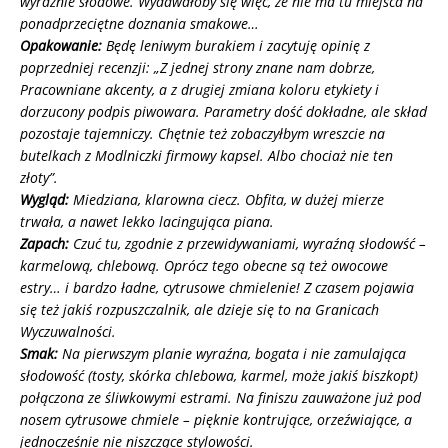
wyraźnie słodowe. Wydawałoby się więc, że nie ma tu miejsca na
ponadprzeciętne doznania smakowe…
Opakowanie:
Będę leniwym burakiem i zacytuję opinię z
poprzedniej recenzji: „Z jednej strony znane nam dobrze,
Pracowniane akcenty, a z drugiej zmiana koloru etykiety i
dorzucony podpis piwowara. Parametry dość dokładne, ale skład
pozostaje tajemniczy. Chętnie też zobaczyłbym wreszcie na
butelkach z Modlniczki firmowy kapsel. Albo chociaż nie ten
złoty”.
Wygląd:
Miedziana, klarowna ciecz. Obfita, w dużej mierze
trwała, a nawet lekko lacingująca piana.
Zapach:
Czuć tu, zgodnie z przewidywaniami, wyraźną słodowść –
karmelową, chlebową. Oprócz tego obecne są też owocowe
estry… i bardzo ładne, cytrusowe chmielenie! Z czasem pojawia
się też jakiś rozpuszczalnik, ale dzieje się to na Granicach
Wyczuwalności.
Smak:
Na pierwszym planie wyraźna, bogata i nie zamulająca
słodowość (tosty, skórka chlebowa, karmel, może jakiś biszkopt)
połączona ze śliwkowymi estrami. Na finiszu zauważone już pod
nosem cytrusowe chmiele – pięknie kontrujące, orzeźwiające, a
jednocześnie nie niszczące stylowości.