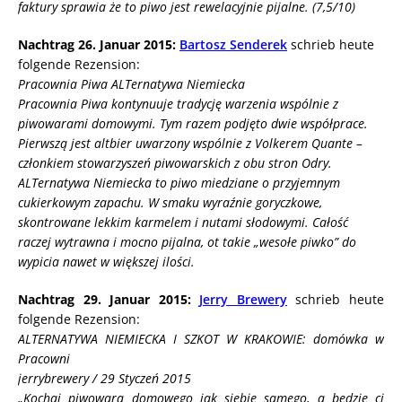
faktury sprawia że to piwo jest rewelacyjnie pijalne. (7,5/10)
Nachtrag 26. Januar 2015:
Bartosz Senderek
schrieb heute
folgende Rezension:
Pracownia Piwa ALTernatywa Niemiecka
Pracownia Piwa kontynuuje tradycję warzenia wspólnie z
piwowarami domowymi. Tym razem podjęto dwie współprace.
Pierwszą jest altbier uwarzony wspólnie z Volkerem Quante –
członkiem stowarzyszeń piwowarskich z obu stron Odry.
ALTernatywa Niemiecka to piwo miedziane o przyjemnym
cukierkowym zapachu. W smaku wyraźnie goryczkowe,
skontrowane lekkim karmelem i nutami słodowymi. Całość
raczej wytrawna i mocno pijalna, ot takie „wesołe piwko” do
wypicia nawet w większej ilości.
Nachtrag 29. Januar 2015:
Jerry Brewery
schrieb heute
folgende Rezension:
ALTERNATYWA NIEMIECKA I SZKOT W KRAKOWIE: domówka w
Pracowni
jerrybrewery / 29 Styczeń 2015
„Kochaj piwowara domowego jak siebie samego, a będzie ci