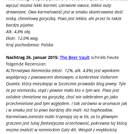
wyczuć można lekki karmel, czerwone owoce, lekkie nuty
drewniane. Owa karmelowość jest w smaku skontrowana dość
niską, chmielową goryczką. Piwo jest lekkie, ale przez to także
bardzo pijalne.
Alk. 4,8% obj.
Ekstr. 12,0% wag.
Kraj pochodzenia: Polska
Nachtrag 26. Januar 2015:
The Beer Vault
schrieb heute
folgende Rezension:
ALTernatywa Niemiecka (ekstr. 12%, alk. 4,8%) jest wynikiem
współpracy z piwowarem domowym, a konkretnie Volkerem
Quante, który mieszkając w Szczecinie prowadzi blog piwny. Tyle
że po niemiecku, stąd i pewnie mało kto o tym wie. Piwo jest
solidnie chmielone na goryczkę, choć nie odebrałem go jako
przechmielone pod tym względem. I tak zarówno w aromacie jak
i w smaku jest to piwo bardziej dla malt- niż hopheadów.
Karmelowo-ziemiste nutki trzymają się w tle, za to głównym
graczem jest tutaj fantastyczna orzechowość, pokrewna tej którą
można znaleźć w niemieckim Gatz Alt. Wespół z miękkością