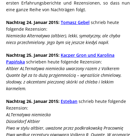
ersten Erfahrungsberichte und Rezensionen, so dass nun
eine ganze Reihe von Nachträgen folgt.
Nachtrag 24. Januar 2015:
Tomasz Gebel
schrieb heute
folgende Rezension:
Niemiecka Alternatywa (altbier), lekki, symatyczny, ale chyba
nieco przechmielony. Jego bym się jeszcze kiedyś napił.
Nachtrag 25. Januar 2015:
Kacper Gron und Karolina
Papińska
schrieben heute folgende Rezension:
Altbier ALTernatywa niemiecka uwarzony razem z Volkerem
Quante był za to dużą przyjemnością – wyraziście chmielowy,
słodowy, z akcentami pieczonej skórki od chleba i lekkim
karmelem.
Nachtrag 26. Januar 2015:
Esteban
schrieb heute folgende
Rezension:
ALTernatywa niemiecka
Düsseldorf Altbier
Piwo w stylu altbier, uważone przez podkrakowską Pracownię
Piwa według receptury piwowara Volkera R. Quante. W aromacie