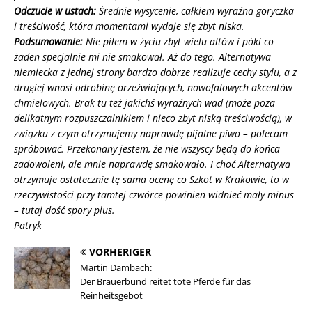
Odczucie w ustach:
Średnie wysycenie, całkiem wyraźna goryczka
i treściwość, która momentami wydaje się zbyt niska.
Podsumowanie:
Nie piłem w życiu zbyt wielu altów i póki co
żaden specjalnie mi nie smakował. Aż do tego. Alternatywa
niemiecka z jednej strony bardzo dobrze realizuje cechy stylu, a z
drugiej wnosi odrobinę orzeźwiających, nowofalowych akcentów
chmielowych. Brak tu też jakichś wyraźnych wad (może poza
delikatnym rozpuszczalnikiem i nieco zbyt niską treściwością), w
związku z czym otrzymujemy naprawdę pijalne piwo – polecam
spróbować. Przekonany jestem, że nie wszyscy będą do końca
zadowoleni, ale mnie naprawdę smakowało. I choć Alternatywa
otrzymuje ostatecznie tę sama ocenę co Szkot w Krakowie, to w
rzeczywistości przy tamtej czwórce powinien widnieć mały minus
– tutaj dość spory plus.
Patryk
VORHERIGER
Martin Dambach:
Der Brauerbund reitet tote Pferde für das
Reinheitsgebot