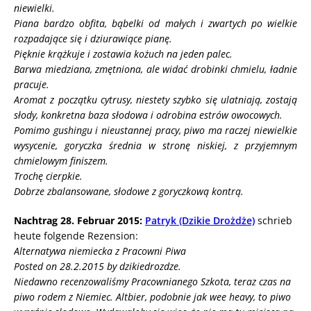
niewielki.
Piana bardzo obfita, bąbelki od małych i zwartych po wielkie
rozpadające się i dziurawiące pianę.
Pięknie krążkuje i zostawia kożuch na jeden palec.
Barwa miedziana, zmętniona, ale widać drobinki chmielu, ładnie
pracuje.
Aromat z początku cytrusy, niestety szybko się ulatniają, zostają
słody, konkretna baza słodowa i odrobina estrów owocowych.
Pomimo gushingu i nieustannej pracy, piwo ma raczej niewielkie
wysycenie, goryczka średnia w stronę niskiej, z przyjemnym
chmielowym finiszem.
Trochę cierpkie.
Dobrze zbalansowane, słodowe z goryczkową kontrą.
Nachtrag 28. Februar 2015:
Patryk (Dzikie Drożdże)
schrieb
heute folgende Rezension:
Alternatywa niemiecka z Pracowni Piwa
Posted on 28.2.2015 by dzikiedrozdze.
Niedawno recenzowaliśmy Pracownianego Szkota, teraz czas na
piwo rodem z Niemiec. Altbier, podobnie jak wee heavy, to piwo