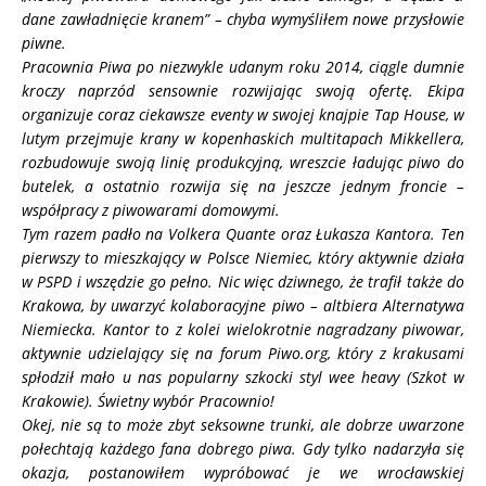
dane zawładnięcie kranem” – chyba wymyśliłem nowe przysłowie
piwne.
Pracownia Piwa po niezwykle udanym roku 2014, ciągle dumnie
kroczy naprzód sensownie rozwijając swoją ofertę. Ekipa
organizuje coraz ciekawsze eventy w swojej knajpie Tap House, w
lutym przejmuje krany w kopenhaskich multitapach Mikkellera,
rozbudowuje swoją linię produkcyjną, wreszcie ładując piwo do
butelek, a ostatnio rozwija się na jeszcze jednym froncie –
współpracy z piwowarami domowymi.
Tym razem padło na Volkera Quante oraz Łukasza Kantora. Ten
pierwszy to mieszkający w Polsce Niemiec, który aktywnie działa
w PSPD i wszędzie go pełno. Nic więc dziwnego, że trafił także do
Krakowa, by uwarzyć kolaboracyjne piwo – altbiera Alternatywa
Niemiecka. Kantor to z kolei wielokrotnie nagradzany piwowar,
aktywnie udzielający się na forum Piwo.org, który z krakusami
spłodził mało u nas popularny szkocki styl wee heavy (Szkot w
Krakowie). Świetny wybór Pracownio!
Okej, nie są to może zbyt seksowne trunki, ale dobrze uwarzone
połechtają każdego fana dobrego piwa. Gdy tylko nadarzyła się
okazja, postanowiłem wypróbować je we wrocławskiej