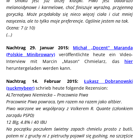
W smaku jest już bliżej klasyki. Piwo jest baaardzo
melanoidynowe i karmelowe, choć finiszuje wyraźną, przyjemną
goryczką. Może przydałoby się nieco więcej ciała i ciut mniej
nasycenia, ale to tylko moje preferencje. Ogólnie jestem na tak.
Ocena: 7 (z 10)
(…)
Nachtrag 29. Januar 2015:
Michał „Docent“ Maranda
(Polskie Minibrowary)
veröffentlichte heute ein Video-
Interview mit Marcin „Mason“ Chmielarz, das
hier
heruntergeladen werden kann.
Nachtrag 14. Februar 2015:
Łukasz Dobranowski
(suckmybeer)
schrieb heute folgende Rezension:
ALTernatywa Niemiecka – Pracownia Piwa
Pracownie Piwa powraca, tym razem na razem jako altbier.
Piwo warzone we współpracy z Volkerem R. Quante (członkiem
zarządu PSPD)
12 Blg, 4.8% i 40 IBU
Na początku poczułem świetny zapach chmielu prosto z butli,
potem ni z gruchy ni z pietruchy pojawił się gushing, na szczęście