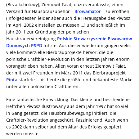
(Bezalkoholowy), Ziemowit Fałat, dazu veranlasste, einen
Versand für Hausbrauzubehör –
Browamator
– zu eröffnen
(infolgedessen leider aber auch die Herausgabe des Piwosz
im April 2002 einstellen zu müssen …) und schließlich im
Jahr 2011 zur Gründung der polnischen
Hausbrauervereinigung
Polskie Stowarzyszenie Piwowarów
Domowych PSPD
führte. Aus dieser wiederum gingen viele,
viele kommerzielle Bierbrauprojekte hervor, die die
polnische Craftbier-Revolution in den letzten Jahren enorm
vorangetrieben haben. Allen voran erneut Ziemowit Fałat,
der mit zwei Freunden im März 2011 das Bierbrauprojekt
Pinta
startete – bis heute die größte und bekannteste Marke
unter allen polnischen Craftbieren.
Eine fantastische Entwicklung. Das kleine und bescheidene
Heftchen Piwosz Ilustrowany aus dem Jahr 1997 hat so viel
in Gang gesetzt, die Hausbraubewegung initiiert, die
Craftbier-Revolution angeschürt. Faszinierend. Auch wenn
es 2002 dann selber auf dem Altar des Erfolgs geopfert
werden musste.