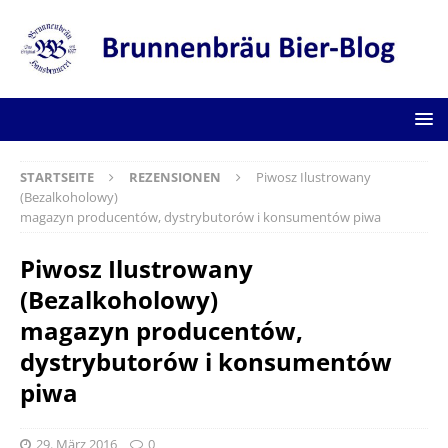
STARTSEITE
REZENSIONEN
Piwosz Ilustrowany
(Bezalkoholowy)
magazyn producentów, dystrybutorów i konsumentów piwa
Piwosz Ilustrowany
(Bezalkoholowy)
magazyn producentów,
dystrybutorów i konsumentów
piwa
29. März 2016
0