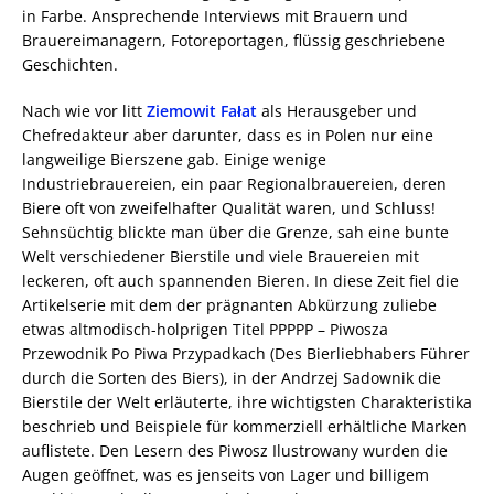
in Farbe. Ansprechende Interviews mit Brauern und
Brauereimanagern, Fotoreportagen, flüssig geschriebene
Geschichten.
Nach wie vor litt
Ziemowit Fałat
als Herausgeber und
Chefredakteur aber darunter, dass es in Polen nur eine
langweilige Bierszene gab. Einige wenige
Industriebrauereien, ein paar Regionalbrauereien, deren
Biere oft von zweifelhafter Qualität waren, und Schluss!
Sehnsüchtig blickte man über die Grenze, sah eine bunte
Welt verschiedener Bierstile und viele Brauereien mit
leckeren, oft auch spannenden Bieren. In diese Zeit fiel die
Artikelserie mit dem der prägnanten Abkürzung zuliebe
etwas altmodisch-holprigen Titel PPPPP – Piwosza
Przewodnik Po Piwa Przypadkach (Des Bierliebhabers Führer
durch die Sorten des Biers), in der Andrzej Sadownik die
Bierstile der Welt erläuterte, ihre wichtigsten Charakteristika
beschrieb und Beispiele für kommerziell erhältliche Marken
auflistete. Den Lesern des Piwosz Ilustrowany wurden die
Augen geöffnet, was es jenseits von Lager und billigem