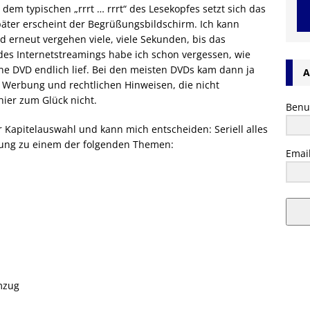
em typischen „rrrt … rrrt“ des Lesekopfes setzt sich das
päter erscheint der Begrüßungsbildschirm. Ich kann
 erneut vergehen viele, viele Sekunden, bis das
 des Internetstreamings habe ich schon vergessen, wie
ine DVD endlich lief. Bei den meisten DVDs kam dann ja
A
n Werbung und rechtlichen Hinweisen, die nicht
ier zum Glück nicht.
Benu
er Kapitelauswahl und kann mich entscheiden: Seriell alles
rung zu einem der folgenden Themen:
Emai
mzug