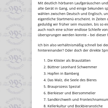
Mit deutlich hörbaren Laufgeräuschen und d
alte Gerät in Gang, und einige Sekunden s
wählen zwischen Deutsch und Englisch, und
eigentliche Startmenü erscheint. In Zeiten
geduldig wir früher sein mussten, bis so e
auch noch eine schier endlose Schleife vo
übersprungen werden konnte – bei dieser h
Ich bin also verhältnismäßig schnell bei d
hintereinander? Oder doch der direkte Sp
Die Klöster als Braustätten
Büttner Leonhard Schwemmer
Hopfen in Bamberg
Das Malz, die Seele des Bieres
Brauprozess Spezial
Bierkieser und Biersommelier
Sandkirchweih und Fronleichnamsu
Kellerkultur und Bockbieranstiche