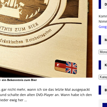
D
Komm’
Nim
Goog
M
K
 ein Bekenntnis zum Bier
ß gar nicht mehr, wann ich sie das letzte Mal ausgepackt
B
und schalte den alten DVD-Player an. Wann habe ich den
ieder ewig her …