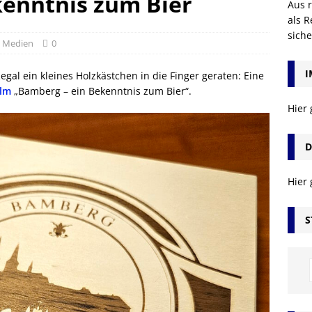
kenntnis zum Bier
Aus r
als R
sich
e Medien
0
I
gal ein kleines Holzkästchen in die Finger geraten: Eine
ilm
„Bamberg – ein Bekenntnis zum Bier“.
Hier
D
Hier
S