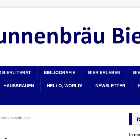
 BIERLITERAT
BIBLIOGRAFIE
BIER ERLEBEN
BI
HAUSBRAUEN
HELLO, WORLD!
NEWSLETTER
nrauch.wein.bier
R
In ma