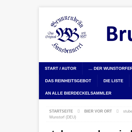
START / AUTOR
… DER WUNSTORFER
DAS REINHEITSGEBOT
DIE LISTE
AN ALLE BIERDECKELSAMMLER
STARTSEITE
BIER VOR ORT
stube
Wunstorf (DEU)