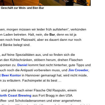
 Geschäft zur Wein- und Bier-Bar
auen, morgen müssen wir leider früh aufstehen“, verkünden
n Laden betreten. Halt, nein, die
Bar
, denn es ist ja
ben noch freie Platzwahl, aber es dauert dann nur noch
nd Bänke belegt sind.
 auf feine Spezialitäten aus, und so finden sich die
n den Kühlschränken, stöbern herum, drehen Flaschen
 spontan zu.
Daniel
kommt fast nicht hinterher, gute Tipps und
auch noch die Antipasti vorbereiten muss, und
Jim Crowder
,
t Beer Kontor
in Hannover gemanagt hat, wird nicht müde,
n zu erläutern. Fachsimpelei at its best …
 und greife nach einer Flasche Old Rasputin, einem
orth Coast Brewing
aus Fort Bragg in den USA.
Kaffee- und Schokoladenaromen und einer angenehmen