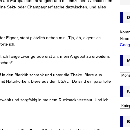
 auf Europaletten arrangiert und mit einzelnen Weinflaschen
eine Sekt- oder Champagnerflasche dazwischen, und alles
D
Komm’
der Eigner, steht plötzlich neben mir. „Tja, äh, eigentlich
Nimm
orte ich.
Goog
l, ich fange zwar gerade erst an, mein Angebot zu erweitern,
M
 schon!“
f in den Bierkühlschrank und unter die Theke. Biere aus
mit Naturkorken, Biere aus den USA … Da sind ein paar tolle
K
wählt und sorgfältig in meinem Rucksack verstaut. Und ich
B