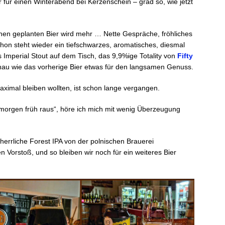
r für einen Winterabend bei Kerzenschein – grad so, wie jetzt
en geplanten Bier wird mehr … Nette Gespräche, fröhliches
on steht wieder ein tiefschwarzes, aromatisches, diesmal
 Imperial Stout auf dem Tisch, das 9,9%ige Totality von
Fifty
nau wie das vorherige Bier etwas für den langsamen Genuss.
 maximal bleiben wollten, ist schon lange vergangen.
morgen früh raus“, höre ich mich mit wenig Überzeugung
 herrliche Forest IPA von der polnischen Brauerei
 Vorstoß, und so bleiben wir noch für ein weiteres Bier