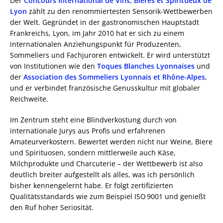
Der
Concours International de Vins, Bières et Spiritueux de
Lyon
zählt zu den renommiertesten Sensorik-Wettbewerben
der Welt. Gegründet in der gastronomischen Hauptstadt
Frankreichs, Lyon, im Jahr 2010 hat er sich zu einem
internationalen Anziehungspunkt für Produzenten,
Sommeliers und Fachjuroren entwickelt. Er wird unterstützt
von Institutionen wie den
Toques Blanches Lyonnaises
und
der
Association des Sommeliers Lyonnais et Rhône-Alpes
,
und er verbindet französische Genusskultur mit globaler
Reichweite.
Im Zentrum steht eine Blindverkostung durch von
internationale Jurys aus Profis und erfahrenen
Amateurverkostern. Bewertet werden nicht nur Weine, Biere
und Spirituosen, sondern mittlerweile auch Käse,
Milchprodukte und Charcuterie – der Wettbewerb ist also
deutlich breiter aufgestellt als alles, was ich persönlich
bisher kennengelernt habe. Er folgt zertifizierten
Qualitätsstandards wie zum Beispiel ISO 9001 und genießt
den Ruf hoher Seriosität.