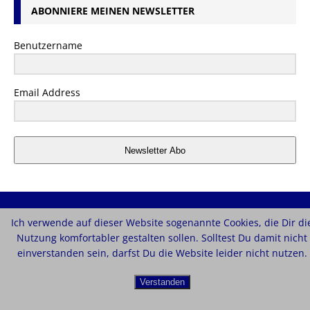
ABONNIERE MEINEN NEWSLETTER
Benutzername
Email Address
Newsletter Abo
ANMELDUNG UND RSS FEEDS
Ich verwende auf dieser Website sogenannte Cookies, die Dir di
Nutzung komfortabler gestalten sollen. Solltest Du damit nicht
Anmelden
einverstanden sein, darfst Du die Website leider nicht nutzen.
Eintrags-Feed
Verstanden
Kommentar-Feed
WordPress.org