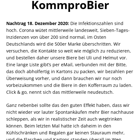
KommproBier
Nachtrag 18. Dezember 2020:
Die Infektionszahlen sind
hoch. Corona wütet mittlerweile landesweit, Sieben-Tages-
Inzidenzen von über 200 sind normal, im Osten
Deutschlands wird die 500er Marke überschritten. Wir
versuchen, die Kontakte so weit wie möglich zu reduzieren,
und bestellen daher unsere Biere bei Uli und Helmut vor.
Eine lange Liste gibt’s per eMail, verbunden mit der Bitte,
das doch abholfertig in Kartons zu packen, wir bezahlen per
Überweisung vorher, und dann brauchen wir nur noch
vorbeizukommen und die Biere in den Kofferraum zu laden.
Click & go, nennt sich das mittlerweile neudeutsch.
Ganz nebenbei sollte das den guten Effekt haben, dass wir
nicht wieder vor lauter Spontankäufen mehr Bier nachhause
schleppen, als wir in realistischer Zeit auch wegtrinken
können. Beim letzten Mal hatte ich daheim in den
Kühlschränken und Regalen gar keinen Stauraum mehr,
und die Flaschen und Kartons standen überall im Weg