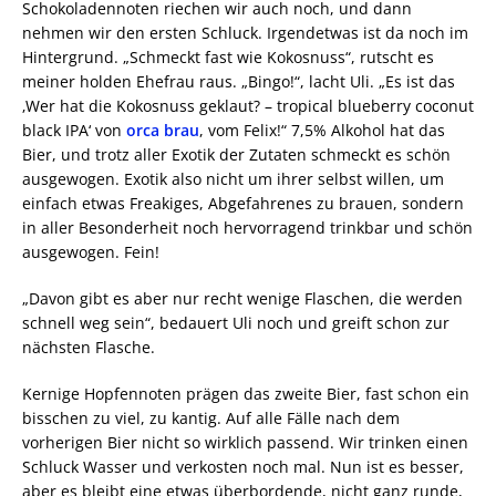
Schokoladennoten riechen wir auch noch, und dann
nehmen wir den ersten Schluck. Irgendetwas ist da noch im
Hintergrund. „Schmeckt fast wie Kokosnuss“, rutscht es
meiner holden Ehefrau raus. „Bingo!“, lacht Uli. „Es ist das
‚Wer hat die Kokosnuss geklaut? – tropical blueberry coconut
black IPA‘ von
orca brau
, vom Felix!“ 7,5% Alkohol hat das
Bier, und trotz aller Exotik der Zutaten schmeckt es schön
ausgewogen. Exotik also nicht um ihrer selbst willen, um
einfach etwas Freakiges, Abgefahrenes zu brauen, sondern
in aller Besonderheit noch hervorragend trinkbar und schön
ausgewogen. Fein!
„Davon gibt es aber nur recht wenige Flaschen, die werden
schnell weg sein“, bedauert Uli noch und greift schon zur
nächsten Flasche.
Kernige Hopfennoten prägen das zweite Bier, fast schon ein
bisschen zu viel, zu kantig. Auf alle Fälle nach dem
vorherigen Bier nicht so wirklich passend. Wir trinken einen
Schluck Wasser und verkosten noch mal. Nun ist es besser,
aber es bleibt eine etwas überbordende, nicht ganz runde,