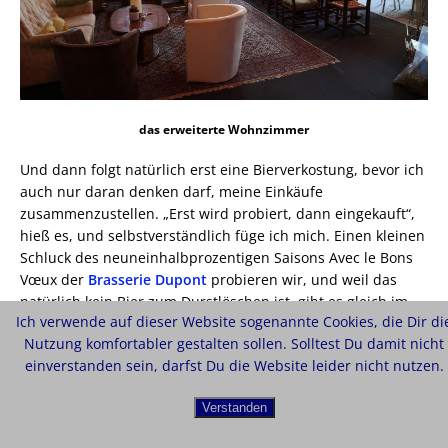
das erweiterte Wohnzimmer
Und dann folgt natürlich erst eine Bierverkostung, bevor ich
auch nur daran denken darf, meine Einkäufe
zusammenzustellen. „Erst wird probiert, dann eingekauft“,
hieß es, und selbstverständlich füge ich mich. Einen kleinen
Schluck des neuneinhalbprozentigen Saisons Avec le Bons
Vœux der
Brasserie Dupont
probieren wir, und weil das
natürlich kein Bier zum Durstlöschen ist, gibt es gleich im
Ich verwende auf dieser Website sogenannte Cookies, die Dir di
Anschluss noch ein Grünhopfen der
Hohenthanner
Nutzung komfortabler gestalten sollen. Solltest Du damit nicht
Schlossbrauerei
– eine der letzten Flaschen dieses Suds,
einverstanden sein, darfst Du die Website leider nicht nutzen.
denn Grünhopfenbiere müssen rasch getrunken werden,
bevor sie ihr wunderbares, von frischen und
Verstanden
ungetrockneten Hopfendolden stammendes Aroma
verlieren.