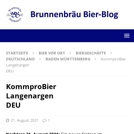
STARTSEITE
BIER VOR ORT
BIERGESCHÄFTE
DEUTSCHLAND
BADEN WÜRTTEMBERG
KommproBier
Langenargen
DEU
KommproBier
Langenargen
DEU
21. August 2021
1