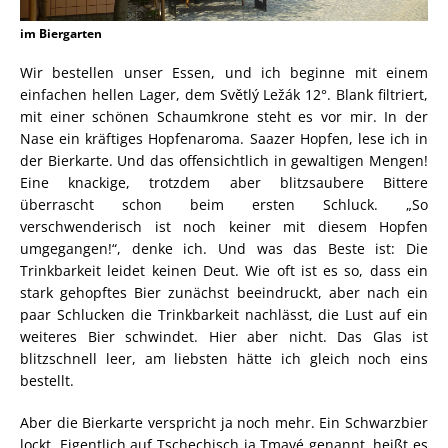
im Biergarten
Wir bestellen unser Essen, und ich beginne mit einem
einfachen hellen Lager, dem Světlý Ležák 12°. Blank filtriert,
mit einer schönen Schaumkrone steht es vor mir. In der
Nase ein kräftiges Hopfenaroma. Saazer Hopfen, lese ich in
der Bierkarte. Und das offensichtlich in gewaltigen Mengen!
Eine knackige, trotzdem aber blitzsaubere Bittere
überrascht schon beim ersten Schluck. „So
verschwenderisch ist noch keiner mit diesem Hopfen
umgegangen!“, denke ich. Und was das Beste ist: Die
Trinkbarkeit leidet keinen Deut. Wie oft ist es so, dass ein
stark gehopftes Bier zunächst beeindruckt, aber nach ein
paar Schlucken die Trinkbarkeit nachlässt, die Lust auf ein
weiteres Bier schwindet. Hier aber nicht. Das Glas ist
blitzschnell leer, am liebsten hätte ich gleich noch eins
bestellt.
Aber die Bierkarte verspricht ja noch mehr. Ein Schwarzbier
lockt. Eigentlich auf Tschechisch ja Tmavé genannt, heißt es