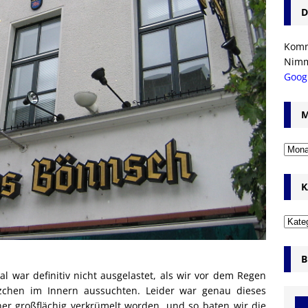
D
Komm’
Nim
Goog
M
K
B
l war definitiv nicht ausgelastet, als wir vor dem Regen
tzchen im Innern aussuchten. Leider war genau dieses
er großflächig verkrümelt worden, und so baten wir die