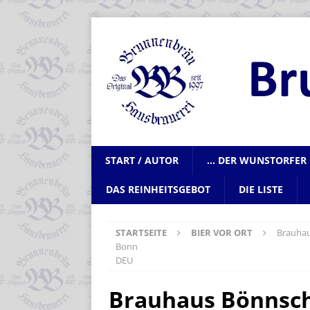
START / AUTOR
… DER WUNSTORFER 
DAS REINHEITSGEBOT
DIE LISTE
STARTSEITE
BIER VOR ORT
Brauhau
Bonn
DEU
Brauhaus Bönnsch 