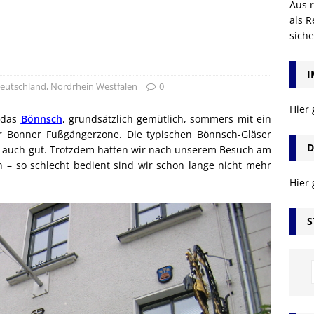
Aus r
als R
sich
I
eutschland
,
Nordrhein Westfalen
0
Hier
, das
Bönnsch
, grundsätzlich gemütlich, sommers mit ein
 Bonner Fußgängerzone. Die typischen Bönnsch-Gläser
D
kt auch gut. Trotzdem hatten wir nach unserem Besuch am
 – so schlecht bedient sind wir schon lange nicht mehr
Hier
S