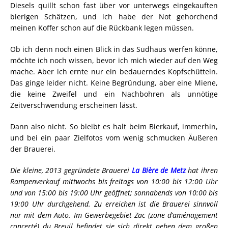
Diesels quillt schon fast über vor unterwegs eingekauften
bierigen Schätzen, und ich habe der Not gehorchend
meinen Koffer schon auf die Rückbank legen müssen.
Ob ich denn noch einen Blick in das Sudhaus werfen könne,
möchte ich noch wissen, bevor ich mich wieder auf den Weg
mache. Aber ich ernte nur ein bedauerndes Kopfschütteln.
Das ginge leider nicht. Keine Begründung, aber eine Miene,
die keine Zweifel und ein Nachbohren als unnötige
Zeitverschwendung erscheinen lässt.
Dann also nicht. So bleibt es halt beim Bierkauf, immerhin,
und bei ein paar Zielfotos vom wenig schmucken Äußeren
der Brauerei.
Die kleine, 2013 gegründete Brauerei
La Bière de Metz
hat ihren
Rampenverkauf mittwochs bis freitags von 10:00 bis 12:00 Uhr
und von 15:00 bis 19:00 Uhr geöffnet; sonnabends von 10:00 bis
19:00 Uhr durchgehend. Zu erreichen ist die Brauerei sinnvoll
nur mit dem Auto. Im Gewerbegebiet Zac (zone d’aménagement
concerté) du Breuil befindet sie sich direkt neben dem großen