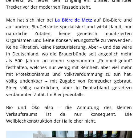
bemerkt, wo neben dem Eingang ein uralter, knallroter
Trecker vor der modernen Fassade steht.
Man hat sich hier bei
La Bière de Metz
auf Bio-Biere und
auf andere Bio-Getränke spezialisiert und wirbt damit, nur
natürliche Zutaten, keine genetisch modifizierten
Organismen und keine Konservierungsstoffe zu verwenden.
Keine Filtration, keine Pasteurisierung. Aber – und das wäre
in Deutschland, wo die Brauerbünde seit angeblich mehr
als 500 Jahren an einem sogenannten „Reinheitsgebot“
festhalten, welches nur wenig mit Reinheit, aber viel mehr
mit Protektionismus und Volksverdummung zu tun hat,
völlig undenkbar – mit Zugabe von Rohrzucker gebraut.
Einer völlig natürlichen, aber in Deutschland geradezu
verdammten Zutat. Im Bier jedenfalls.
Bio und Öko also – die Anmutung des kleinen
Verkaufsraums ist da nur konsequent. Die
Wellblechkonstruktion der Halle eher nicht.