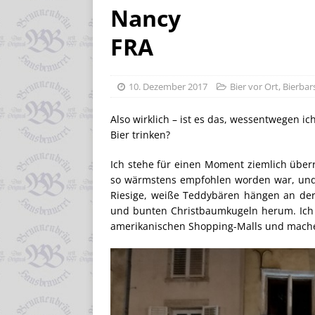
Nancy
FRA
10. Dezember 2017
Bier vor Ort
,
Bierbars
Also wirklich – ist es das, wessentwegen ic
Bier trinken?
Ich stehe für einen Moment ziemlich überr
so wärmstens empfohlen worden war, und b
Riesige, weiße Teddybären hängen an de
und bunten Christbaumkugeln herum. Ich k
amerikanischen Shopping-Malls und mache