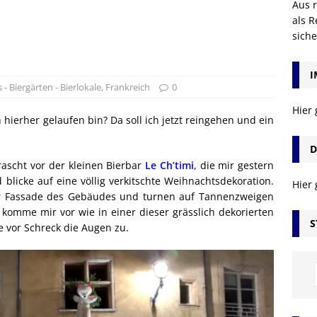
Aus r
als R
sich
I
 - Biergärten - Bierlokale
,
Frankreich
0
Hier
h hierher gelaufen bin? Da soll ich jetzt reingehen und ein
D
ascht vor der kleinen Bierbar
Le Ch’timi
, die mir gestern
licke auf eine völlig verkitschte Weihnachtsdekoration.
Hier
r Fassade des Gebäudes und turnen auf Tannenzweigen
omme mir vor wie in einer dieser grässlich dekorierten
S
 vor Schreck die Augen zu.