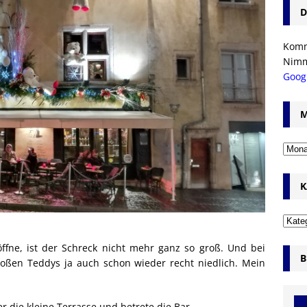
D
Komm’
Nim
Goog
M
K
ffne, ist der Schreck nicht mehr ganz so groß. Und bei
B
oßen Teddys ja auch schon wieder recht niedlich. Mein
er die kleine Terrasse und betrete die Bar.