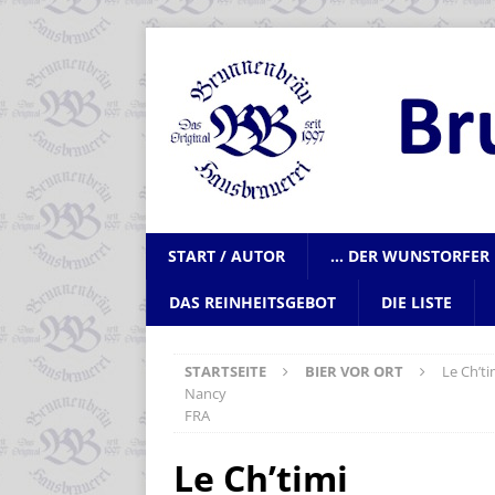
START / AUTOR
… DER WUNSTORFER 
DAS REINHEITSGEBOT
DIE LISTE
STARTSEITE
BIER VOR ORT
Le Ch’ti
Nancy
FRA
Le Ch’timi