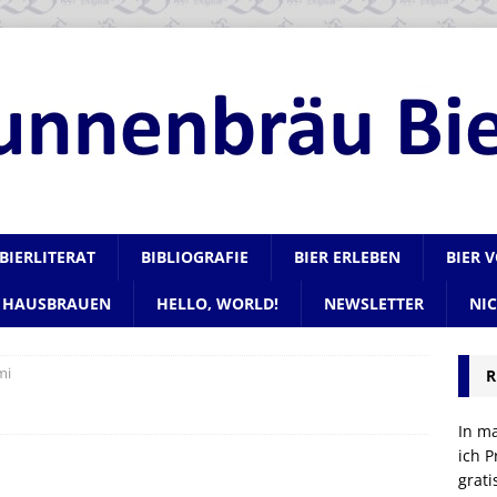
BIERLITERAT
BIBLIOGRAFIE
BIER ERLEBEN
BIER 
HAUSBRAUEN
HELLO, WORLD!
NEWSLETTER
NI
mi
R
In m
ich P
grat