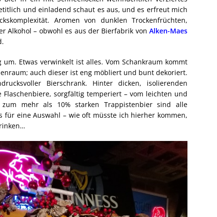
etitlich und einladend schaut es aus, und es erfreut mich
kskomplexität. Aromen von dunklen Trockenfrüchten,
 Alkohol – obwohl es aus der Bierfabrik von
Alken-Maes
d.
ig um. Etwas verwinkelt ist alles. Vom Schankraum kommt
enraum; auch dieser ist eng möbliert und bunt dekoriert.
ucksvoller Bierschrank. Hinter dicken, isolierenden
 Flaschenbiere, sorgfältig temperiert – vom leichten und
s zum mehr als 10% starken Trappistenbier sind alle
as für eine Auswahl – wie oft müsste ich hierher kommen,
trinken…