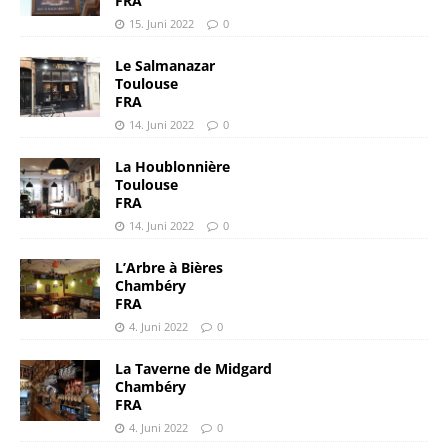
FRA
15. Juni 2022
0
Le Salmanazar
Toulouse
FRA
14. Juni 2022
0
La Houblonnière
Toulouse
FRA
14. Juni 2022
0
L’Arbre à Bières
Chambéry
FRA
4. Juni 2022
0
La Taverne de Midgard
Chambéry
FRA
4. Juni 2022
0