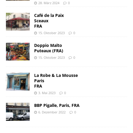
28. März 2024
0
Café de la Paix
Sceaux
FRA
15. Oktober 2023
0
Doppio Malto
Puteaux (FRA)
15. Oktober 2023
0
La Robe & La Mousse
Paris
FRA
3. Mai 2023
0
BBP Pigalle, Paris, FRA
6. Dezember 2022
0