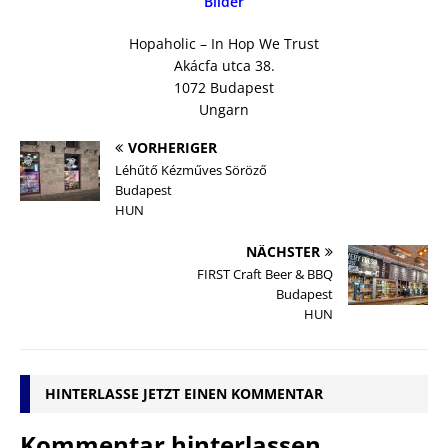
Bilder
Hopaholic – In Hop We Trust
Akácfa utca 38.
1072 Budapest
Ungarn
VORHERIGER
Léhűtő Kézműves Söröző
Budapest
HUN
NÄCHSTER
FIRST Craft Beer & BBQ
Budapest
HUN
HINTERLASSE JETZT EINEN KOMMENTAR
Kommentar hinterlassen