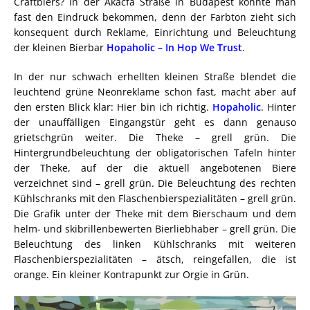
Craftbiers? In der Akácfa Straße in Budapest könnte man
fast den Eindruck bekommen, denn der Farbton zieht sich
konsequent durch Reklame, Einrichtung und Beleuchtung
der kleinen Bierbar
Hopaholic – In Hop We Trust
.
In der nur schwach erhellten kleinen Straße blendet die
leuchtend grüne Neonreklame schon fast, macht aber auf
den ersten Blick klar: Hier bin ich richtig.
Hopaholic
. Hinter
der unauffälligen Eingangstür geht es dann genauso
grietschgrün weiter. Die Theke – grell grün. Die
Hintergrundbeleuchtung der obligatorischen Tafeln hinter
der Theke, auf der die aktuell angebotenen Biere
verzeichnet sind – grell grün. Die Beleuchtung des rechten
Kühlschranks mit den Flaschenbierspezialitäten – grell grün.
Die Grafik unter der Theke mit dem Bierschaum und dem
helm- und skibrillenbewerten Bierliebhaber – grell grün. Die
Beleuchtung des linken Kühlschranks mit weiteren
Flaschenbierspezialitäten – ätsch, reingefallen, die ist
orange. Ein kleiner Kontrapunkt zur Orgie in Grün.