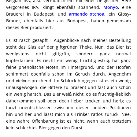
Belgian IPA, also vermutlich ein mit einer belgischen Hefe
vergorenes IPA, klingt ebenfalls spannend.
Monyo
, eine
Brauerei in Budapest, und
armando_otchoa
, ein Gipsy-
Brauer, ebenfalls hier aus Budapest, haben gemeinsam
dieses Bier produziert.
Es ist rasch gezapft – Augenblicke nach meiner Bestellung
steht das Glas auf der giftgrünen Theke. Nun, das Bier ist
wenigstens nicht giftgrün, sondern ganz normal
kupferfarben. Es riecht ein wenig fruchtig-estrig, hat ganz
feine phenolische Noten im Hintergrund, und der Hopfen
schimmert ebenfalls schon im Geruch durch. Angenehm
und vielversprechend. Im Schluck hingegen ist es ein wenig
unausgewogen, die Bittere zu präsent und fast auch schon
ein wenig harsch. Das Bier weiß nicht, ob es fruchtig-lieblich
daherkommen soll oder doch lieber trocken und herb; es
tanzt unentschlossen zwischen diesen beiden Positionen
hin und her und lässt mich als Trinker ratlos zurück. Nee,
eine wahre Offenbarung ist es nicht, wenn auch trotzdem
kein schlechtes Bier gegen den Durst.