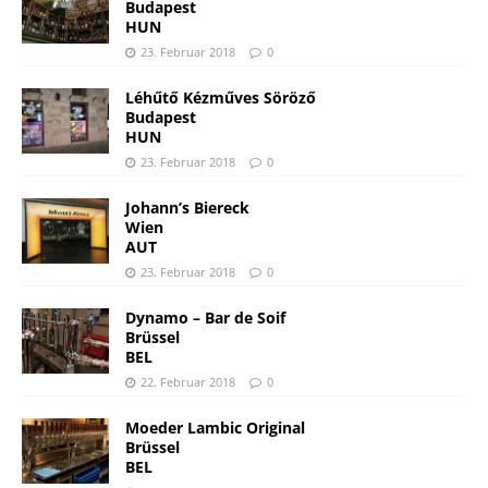
Budapest
HUN
23. Februar 2018
0
Léhűtő Kézműves Söröző
Budapest
HUN
23. Februar 2018
0
Johann’s Biereck
Wien
AUT
23. Februar 2018
0
Dynamo – Bar de Soif
Brüssel
BEL
22. Februar 2018
0
Moeder Lambic Original
Brüssel
BEL