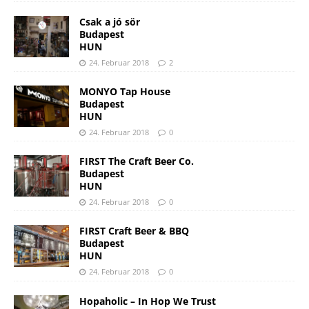
Csak a jó sör
Budapest
HUN
24. Februar 2018
2
MONYO Tap House
Budapest
HUN
24. Februar 2018
0
FIRST The Craft Beer Co.
Budapest
HUN
24. Februar 2018
0
FIRST Craft Beer & BBQ
Budapest
HUN
24. Februar 2018
0
Hopaholic – In Hop We Trust