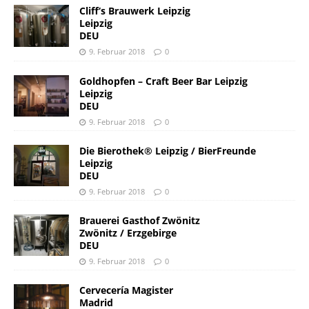
Cliff‘s Brauwerk Leipzig
Leipzig
DEU
9. Februar 2018
0
Goldhopfen – Craft Beer Bar Leipzig
Leipzig
DEU
9. Februar 2018
0
Die Bierothek® Leipzig / BierFreunde
Leipzig
DEU
9. Februar 2018
0
Brauerei Gasthof Zwönitz
Zwönitz / Erzgebirge
DEU
9. Februar 2018
0
Cervecería Magister
Madrid