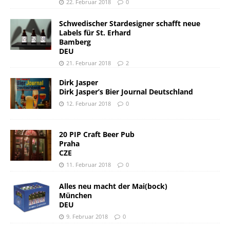
22. Februar 2018
0
Schwedischer Stardesigner schafft neue
Labels für St. Erhard
Bamberg
DEU
21. Februar 2018
2
Dirk Jasper
Dirk Jasper’s Bier Journal Deutschland
12. Februar 2018
0
20 PIP Craft Beer Pub
Praha
CZE
11. Februar 2018
0
Alles neu macht der Mai(bock)
München
DEU
9. Februar 2018
0