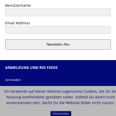
Benutzername
Email Address
Newsletter Abo
ANMELDUNG UND RSS FEEDS
Anmelden
Eintrags-Feed
Ich verwende auf dieser Website sogenannte Cookies, die Dir di
Kommentar-Feed
Nutzung komfortabler gestalten sollen. Solltest Du damit nicht
einverstanden sein, darfst Du die Website leider nicht nutzen.
WordPress.org
Verstanden