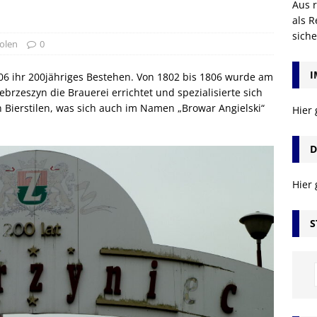
Aus r
als R
sich
olen
0
I
006 ihr 200jähriges Bestehen. Von 1802 bis 1806 wurde am
rzeszyn die Brauerei errichtet und spezialisierte sich
 Bierstilen, was sich auch im Namen „Browar Angielski“
Hier
D
Hier
S