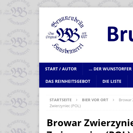
START / AUTOR
… DER WUNSTORFER 
DAS REINHEITSGEBOT
DIE LISTE
STARTSEITE
BIER VOR ORT
Browar 
Zwierzyniec (POL)
Browar Zwierzyni