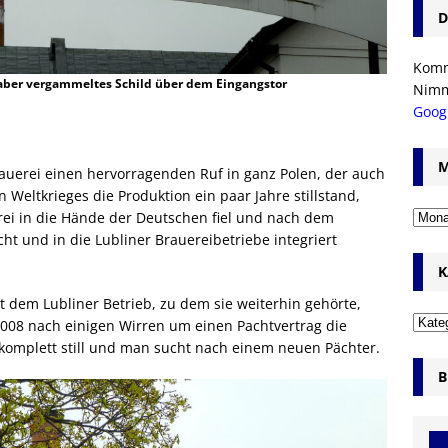
D
Komm’
e aber vergammeltes Schild über dem Eingangstor
Nim
Goog
M
rauerei einen hervorragenden Ruf in ganz Polen, der auch
n Weltkrieges die Produktion ein paar Jahre stillstand,
rei in die Hände der Deutschen fiel und nach dem
cht und in die Lubliner Brauereibetriebe integriert
K
dem Lubliner Betrieb, zu dem sie weiterhin gehörte,
r 2008 nach einigen Wirren um einen Pachtvertrag die
b komplett still und man sucht nach einem neuen Pächter.
B