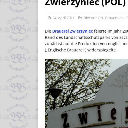
Zwierzyniec (POL)
24. April 2011
Bier vor Ort
,
Brauereien
,
P
Die
Brauerei Zwierzyniec
feierte im Jahr 2
Rand des Landschaftsschutzparks von Szczeb
zunächst auf die Produktion von englischen
(„Englische Brauerei“) widerspiegelte.