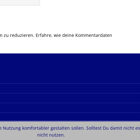
m zu reduzieren.
Erfahre, wie deine Kommentardaten
 Nutzung komfortabler gestalten sollen. Solltest Du damit nicht ei
e von
MH Themes
nicht nutzen.