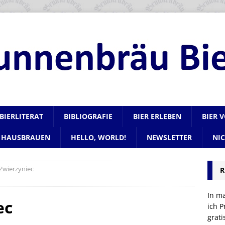
BIERLITERAT
BIBLIOGRAFIE
BIER ERLEBEN
BIER 
HAUSBRAUEN
HELLO, WORLD!
NEWSLETTER
NI
Zwierzyniec
R
In m
ec
ich P
grat