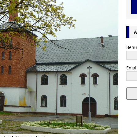
A
Benu
Emai