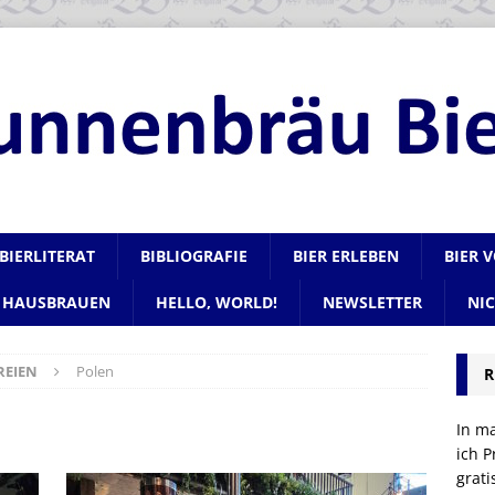
BIERLITERAT
BIBLIOGRAFIE
BIER ERLEBEN
BIER 
HAUSBRAUEN
HELLO, WORLD!
NEWSLETTER
NI
REIEN
Polen
R
In m
ich P
grat