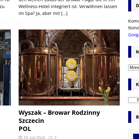
D
 zu
Wellness-Hotel integriert ist. Verwöhnen lassen
im Spa? Ja, aber mit
[…]
Komm’
Nim
Goog
M
K
Wyszak – Browar Rodzinny
B
Szczecin
POL
29. Juli 2024
2