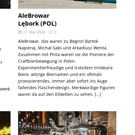
AleBrowar
Lębork (POL)
27. Mai 2024
0
AleBrowar, das waren zu Beginn Bartek
Napieraj, Michał Saks und Arkadiusz Wenta.
e
Zusammen mit Pinta waren sie die Pioniere der
r
Craftbierbewegung in Polen.
n
Experimentierfreudige und trotzdem trinkbare
Biere, witzige Biernamen und ein oftmals
provozierendes, immer aber sofort ins Auge
fallendes Flaschendesign. Merkwürdige Figuren
ławek
waren da auf den Etiketten zu sehen,
[…]