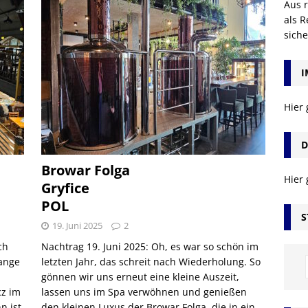
Aus r
als R
sich
I
Hier
D
Browar Folga
Hier
Gryfice
POL
S
19. Juni 2025
2
ch
Nachtrag 19. Juni 2025: Oh, es war so schön im
lange
letzten Jahr, das schreit nach Wiederholung. So
gönnen wir uns erneut eine kleine Auszeit,
cz im
lassen uns im Spa verwöhnen und genießen
n ist
den kleinen Luxus der Browar Folga, die in ein