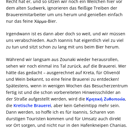
Recht hat er, und so sitzen wir noch ein Weilchen hier vor
dem alten Sudwerk, ignorieren das fleißige Treiben der
Brauereimitarbeiter um uns herum und genießen einfach
nur das feine Χάρμα-Bier.
Irgendwann ist es dann aber doch so weit, und wir müssen
uns verabschieden. Auch Ioannis hat eigentlich viel zu viel
zu tun und sitzt schon zu lang mit uns beim Bier herum.
Während wir langsam aus Zounaki wieder herausrollen,
sehen wir noch einmal ins Tal zurück, auf die Brauerei. Wer
hätte das gedacht – ausgerechnet auf Kreta, für Olivenöl
und Wein bekannt, so eine feine Brauerei zu entdecken!
Spätestens, wenn in wenigen Wochen das Besucherzentrum
fertig ist und die schon vorbereiteten Hinweisschilder an
der Straße aufgestellt werden, wird die
Κρητική Ζυθοποιία
,
die
Kretische Brauerei
, aber kein Geheimtipp mehr sein.
Dann werden, so hoffe ich es für Ioannis, Scharen von
durstigen Touristen kommen und für Umsatz auch direkt
vor Ort sorgen, und nicht nur in den Hafenkneipen Chanias.