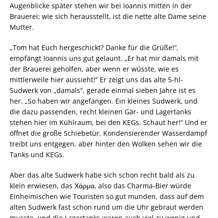
Augenblicke später stehen wir bei Ioannis mitten in der
Brauerei; wie sich herausstellt, ist die nette alte Dame seine
Mutter.
„Tom hat Euch hergeschickt? Danke für die Grüße!“,
empfängt Ioannis uns gut gelaunt. „Er hat mir damals mit
der Brauerei geholfen, aber wenn er wüsste, wie es
mittlerweile hier aussieht!“ Er zeigt uns das alte 5-hl-
Sudwerk von „damals“, gerade einmal sieben Jahre ist es
her. „So haben wir angefangen. Ein kleines Sudwerk, und
die dazu passenden, recht kleinen Gär- und Lagertanks
stehen hier im Kühlraum, bei den KEGs. Schaut her!“ Und er
öffnet die große Schiebetür. Kondensierender Wasserdampf
treibt uns entgegen, aber hinter den Wolken sehen wir die
Tanks und KEGs.
Aber das alte Sudwerk habe sich schon recht bald als zu
klein erwiesen, das Χάρμα, also das Charma-Bier würde
Einheimischen wie Touristen so gut munden, dass auf dem
alten Sudwerk fast schon rund um die Uhr gebraut werden
musste, und die Lagertanks waren auch viel zu wenig und