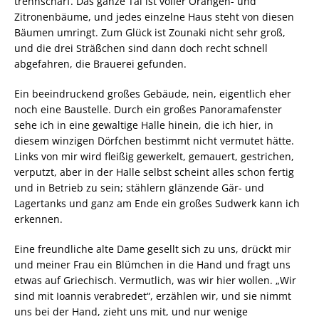
trennscharf. Das ganze Tal ist voller Orangen- und
Zitronenbäume, und jedes einzelne Haus steht von diesen
Bäumen umringt. Zum Glück ist Zounaki nicht sehr groß,
und die drei Sträßchen sind dann doch recht schnell
abgefahren, die Brauerei gefunden.
Ein beeindruckend großes Gebäude, nein, eigentlich eher
noch eine Baustelle. Durch ein großes Panoramafenster
sehe ich in eine gewaltige Halle hinein, die ich hier, in
diesem winzigen Dörfchen bestimmt nicht vermutet hätte.
Links von mir wird fleißig gewerkelt, gemauert, gestrichen,
verputzt, aber in der Halle selbst scheint alles schon fertig
und in Betrieb zu sein; stählern glänzende Gär- und
Lagertanks und ganz am Ende ein großes Sudwerk kann ich
erkennen.
Eine freundliche alte Dame gesellt sich zu uns, drückt mir
und meiner Frau ein Blümchen in die Hand und fragt uns
etwas auf Griechisch. Vermutlich, was wir hier wollen. „Wir
sind mit Ioannis verabredet“, erzählen wir, und sie nimmt
uns bei der Hand, zieht uns mit, und nur wenige