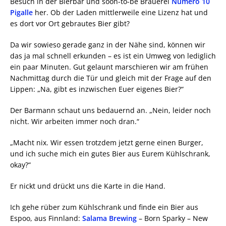
Besuch in der Bierbar und soon-to-be Brauerei
Numéro 10
Pigalle
her. Ob der Laden mittlerweile eine Lizenz hat und
es dort vor Ort gebrautes Bier gibt?
Da wir sowieso gerade ganz in der Nähe sind, können wir
das ja mal schnell erkunden – es ist ein Umweg von lediglich
ein paar Minuten. Gut gelaunt marschieren wir am frühen
Nachmittag durch die Tür und gleich mit der Frage auf den
Lippen: „Na, gibt es inzwischen Euer eigenes Bier?“
Der Barmann schaut uns bedauernd an. „Nein, leider noch
nicht. Wir arbeiten immer noch dran.“
„Macht nix. Wir essen trotzdem jetzt gerne einen Burger,
und ich suche mich ein gutes Bier aus Eurem Kühlschrank,
okay?“
Er nickt und drückt uns die Karte in die Hand.
Ich gehe rüber zum Kühlschrank und finde ein Bier aus
Espoo, aus Finnland:
Salama Brewing
– Born Sparky – New