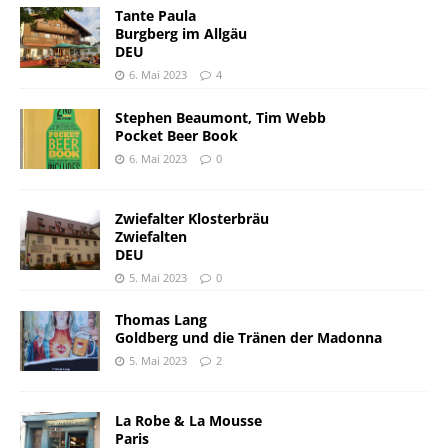
Tante Paula
Burgberg im Allgäu
DEU
6. Mai 2023
4
Stephen Beaumont, Tim Webb
Pocket Beer Book
6. Mai 2023
0
Zwiefalter Klosterbräu
Zwiefalten
DEU
5. Mai 2023
0
Thomas Lang
Goldberg und die Tränen der Madonna
5. Mai 2023
2
La Robe & La Mousse
Paris