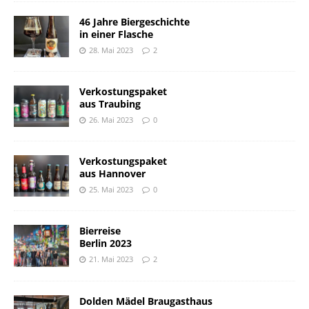
46 Jahre Biergeschichte
in einer Flasche
28. Mai 2023
2
Verkostungspaket
aus Traubing
26. Mai 2023
0
Verkostungspaket
aus Hannover
25. Mai 2023
0
Bierreise
Berlin 2023
21. Mai 2023
2
Dolden Mädel Braugasthaus