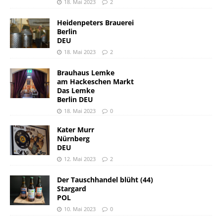
18. Mai 2023
2
Heidenpeters Brauerei
Berlin
DEU
18. Mai 2023
2
Brauhaus Lemke
am Hackeschen Markt
Das Lemke
Berlin DEU
18. Mai 2023
0
Kater Murr
Nürnberg
DEU
12. Mai 2023
2
Der Tauschhandel blüht (44)
Stargard
POL
10. Mai 2023
0