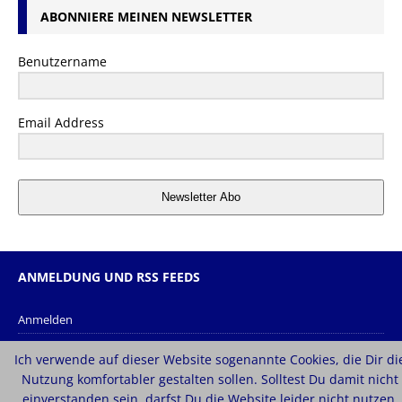
ABONNIERE MEINEN NEWSLETTER
Benutzername
Email Address
Newsletter Abo
ANMELDUNG UND RSS FEEDS
Anmelden
Eintrags-Feed
Ich verwende auf dieser Website sogenannte Cookies, die Dir di
Kommentar-Feed
Nutzung komfortabler gestalten sollen. Solltest Du damit nicht
einverstanden sein, darfst Du die Website leider nicht nutzen.