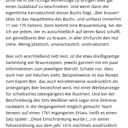
ohne sie in die richtige Reihenfolge zu bringen oder gar
einen Sudablauf zu beschreiben. Und wenn dann der
eigentliche Kernabschnitt dieses Buchs folgt, „Bier brauen“
(dies ist das Hauptthema des Buchs, und umfasst immerhin
11 von 175 Seiten!), dann kommt eine Brauanleitung, bei der
ich vor jedem, der es ausschließlich auf deren Basis schafft,
ein genießbares Bier zu brauen, in aller Ehrfurcht den Hut
ziehe. Wenig plastisch, unanschaulich, unstrukturiert.
Was sich anschließend nett liest, ist die etwa dreißigseitige
Sammlung von Braurezepten, jeweils garniert mit ein paar
Informationen zum jeweiligen Bierstil. Schade nur, dass
auch hier viel Falsches steht. Beispielsweise ist das Rezept
zum Export-Bier, das auch korrekterweise ausdrücklich als
untergäriges Bier bezeichnet wird, mit einer Werbeanzeige
für schottisches (obergäriges!) Ale illustriert. Und bei der
Beschreibung des Stils Weißbier wird sogar eine Zeitreise
rückwärts in die Vergangenheit möglich gemacht: Nach
Verweis auf einen 1761 ergangenen Erlass, heißt es einen
Satz später: „Diese Einschränkung wurde (…) in seiner
Polizeiordnung aus dem Jahr 1616 nochmals ausdrücklich