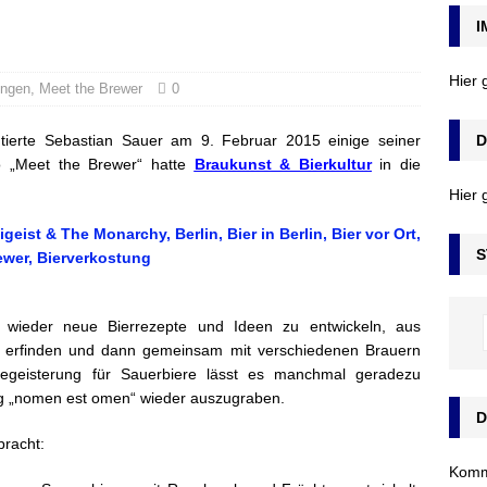
I
Hier
ungen
,
Meet the Brewer
0
ntierte Sebastian Sauer am 9. Februar 2015 einige seiner
D
o „Meet the Brewer“ hatte
Braukunst & Bierkultur
in die
Hier 
S
r wieder neue Bierrezepte und Ideen zu entwickeln, aus
zu erfinden und dann gemeinsam mit verschiedenen Brauern
Begeisterung für Sauerbiere lässt es manchmal geradezu
g „nomen est omen“ wieder auszugraben.
D
bracht:
Komm’