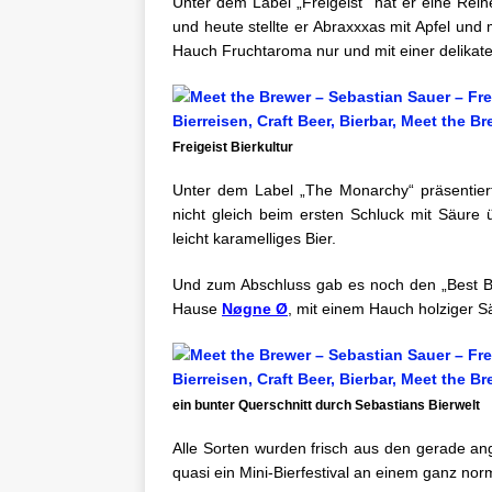
Unter dem Label „Freigeist“ hat er eine Rei
und heute stellte er Abraxxxas mit Apfel und 
Hauch Fruchtaroma nur und mit einer delikat
Freigeist Bierkultur
Unter dem Label „The Monarchy“ präsentiert
nicht gleich beim ersten Schluck mit Säure
leicht karamelliges Bier.
Und zum Abschluss gab es noch den „Best Br
Hause
Nøgne Ø
, mit einem Hauch holziger 
ein bunter Querschnitt durch Sebastians Bierwelt
Alle Sorten wurden frisch aus den gerade ang
quasi ein Mini-Bierfestival an einem ganz no