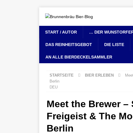
START / AUTOR
… DER WUNSTORFER
DAS REINHEITSGEBOT
DIE LISTE
AN ALLE BIERDECKELSAMMLER
STARTSEITE
BIER ERLEBEN
Meet
Berlin
DEU
Meet the Brewer – 
Freigeist & The M
Berlin