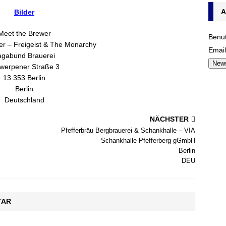
A
Bilder
Meet the Brewer
Benu
er – Freigeist & The Monarchy
Emai
agabund Brauerei
News
werpener Straße 3
13 353 Berlin
Berlin
Deutschland
NÄCHSTER
Pfefferbräu Bergbrauerei & Schankhalle – VIA
Schankhalle Pfefferberg gGmbH
Berlin
DEU
TAR