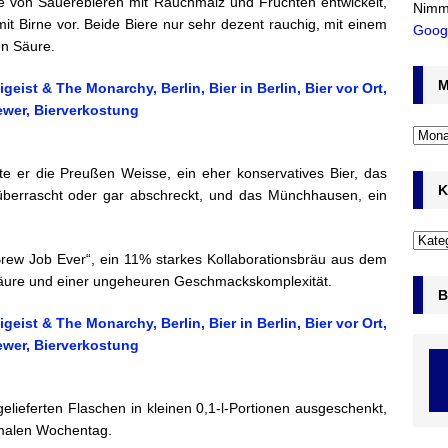
he von Sauerebieren mit Rauchmalz und Früchten entwickelt,
Nimm
mit Birne vor. Beide Biere nur sehr dezent rauchig, mit einem
Goog
en Säure.
M
e er die Preußen Weisse, ein eher konservatives Bier, das
K
 überrascht oder gar abschreckt, und das Münchhausen, ein
ew Job Ever“, ein 11% starkes Kollaborationsbräu aus dem
Säure und einer ungeheuren Geschmackskomplexität.
B
elieferten Flaschen in kleinen 0,1-l-Portionen ausgeschenkt,
rmalen Wochentag.