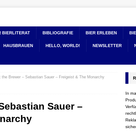
 BIERLITERAT
BIBLIOGRAFIE
BIER ERLEBEN
BI
HAUSBRAUEN
HELLO, WORLD!
NEWSLETTER
 the Brewer – Sebastian Sauer – Freigeist & The Monarchy
R
In ma
Produ
Sebastian Sauer –
Verfü
recht
onarchy
Rekla
siche