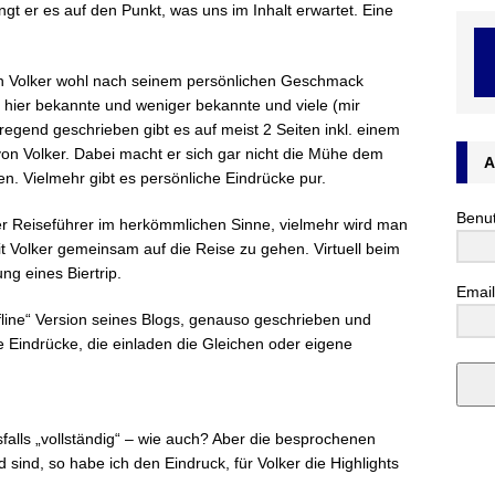
ingt er es auf den Punkt, was uns im Inhalt erwartet. Eine
ch Volker wohl nach seinem persönlichen Geschmack
h hier bekannte und weniger bekannte und viele (mir
egend geschrieben gibt es auf meist 2 Seiten inkl. einem
on Volker. Dabei macht er sich gar nicht die Mühe dem
A
en. Vielmehr gibt es persönliche Eindrücke pur.
Benu
cher Reiseführer im herkömmlichen Sinne, vielmehr wird man
 Volker gemeinsam auf die Reise zu gehen. Virtuell beim
ng eines Biertrip.
Email
„Offline“ Version seines Blogs, genauso geschrieben und
 Eindrücke, die einladen die Gleichen oder eigene
sfalls „vollständig“ – wie auch? Aber die besprochenen
 sind, so habe ich den Eindruck, für Volker die Highlights