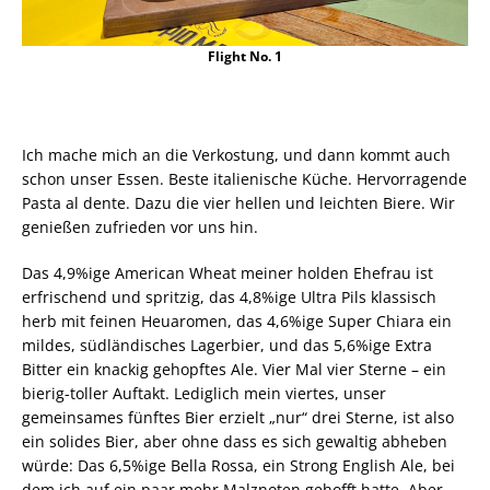
Flight No. 1
Ich mache mich an die Verkostung, und dann kommt auch
schon unser Essen. Beste italienische Küche. Hervorragende
Pasta al dente. Dazu die vier hellen und leichten Biere. Wir
genießen zufrieden vor uns hin.
Das 4,9%ige American Wheat meiner holden Ehefrau ist
erfrischend und spritzig, das 4,8%ige Ultra Pils klassisch
herb mit feinen Heuaromen, das 4,6%ige Super Chiara ein
mildes, südländisches Lagerbier, und das 5,6%ige Extra
Bitter ein knackig gehopftes Ale. Vier Mal vier Sterne – ein
bierig-toller Auftakt. Lediglich mein viertes, unser
gemeinsames fünftes Bier erzielt „nur“ drei Sterne, ist also
ein solides Bier, aber ohne dass es sich gewaltig abheben
würde: Das 6,5%ige Bella Rossa, ein Strong English Ale, bei
dem ich auf ein paar mehr Malznoten gehofft hatte. Aber