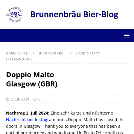
STARTSEITE
BIER VOR ORT
Doppio Malto
Glasgow (GBR)
Doppio Malto
Glasgow (GBR)
2. Juli 2024
0
Nachtrag 2. Juli 2024:
Eine sehr kurze und nüchterne
Nachricht bei Instagram
nur: „Doppio Malto has closed its
doors in Glasgow. Thank you to everyone that has been a
part of our journey and who found Un Posto Felice with us