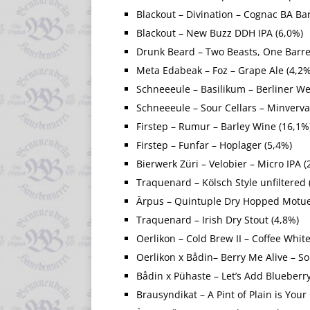
Blackout – Divination – Cognac BA Ba
Blackout – New Buzz DDH IPA (6,0%)
Drunk Beard – Two Beasts, One Barrel
Meta Edabeak – Foz – Grape Ale (4,2%
Schneeeule – Basilikum – Berliner We
Schneeeule – Sour Cellars – Minverva
Firstep – Rumur – Barley Wine (16,1%
Firstep – Funfar – Hoplager (5,4%)
Bierwerk Züri – Velobier – Micro IPA (
Traquenard – Kölsch Style unfiltered 
Ārpus – Quintuple Dry Hopped Motue
Traquenard – Irish Dry Stout (4,8%)
Oerlikon – Cold Brew II – Coffee White
Oerlikon x Bådin– Berry Me Alive – S
Bådin x Pühaste – Letʼs Add Blueberry
Brausyndikat – A Pint of Plain is Your