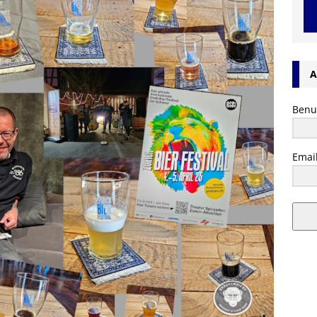
A
Benu
Emai