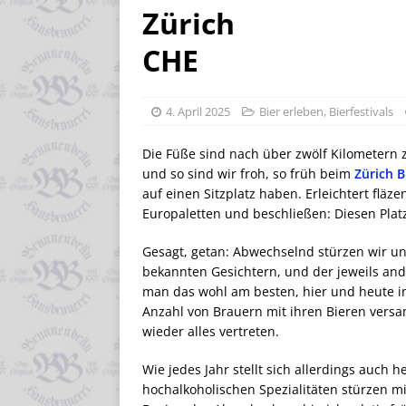
Zürich
CHE
4. April 2025
Bier erleben
,
Bierfestivals
Die Füße sind nach über zwölf Kilometern 
und so sind wir froh, so früh beim
Zürich B
auf einen Sitzplatz haben. Erleichtert fläz
Europaletten und beschließen: Diesen Platz
Gesagt, getan: Abwechselnd stürzen wir u
bekannten Gesichtern, und der jeweils ande
man das wohl am besten, hier und heute im
Anzahl von Brauern mit ihren Bieren versa
wieder alles vertreten.
Wie jedes Jahr stellt sich allerdings auch
hochalkoholischen Spezialitäten stürzen mi