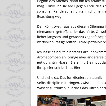
Beginn des Abends, dann bin ich relativ frü
mag. Trinke ich sie aber gegen Ende des 
sonstigen Randerscheinungen nicht mehr ri
Beachtung weg.
Den Königsweg raus aus diesem Dilemma h
niemanden getroffen, der das hätte. Obwo
lieber langsam und geradezu zaghaft begin
wertvollen, fassgereiften Ultra-Spezialbie
Ich lasse es heute einerseits drauf ankom
Aromabomben an, bringe aber andererseits f
gut durchtrinkbaren Biers mit. Sie nippt d
ihr spielerisch leichtes Bier.
Und siehe da: Das funktioniert erstaunlich 
Selbstdisziplin mitbringen, zwischen den
Wasser zu trinken, auf dass das Ultrabier 