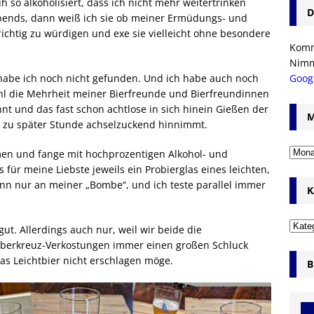
h so alkoholisiert, dass ich nicht mehr weitertrinken
D
Abends, dann weiß ich sie ob meiner Ermüdungs- und
chtig zu würdigen und exe sie vielleicht ohne besondere
Komm’
Nim
Goog
abe ich noch nicht gefunden. Und ich habe auch noch
hl die Mehrheit meiner Bierfreunde und Bierfreundinnen
nt und das fast schon achtlose in sich hinein Gießen der
M
re zu später Stunde achselzuckend hinnimmt.
men und fange mit hochprozentigen Alkohol- und
ür meine Liebste jeweils ein Probierglas eines leichten,
ann nur an meiner „Bombe“, und ich teste parallel immer
K
gut. Allerdings auch nur, weil wir beide die
 Überkreuz-Verkostungen immer einen großen Schluck
das Leichtbier nicht erschlagen möge.
B