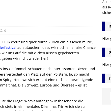
Aus r
als R
sich
I
0
Hier
zu Fuß kreuz und quer durch Zürich ein bisschen müde,
ierfestival
aufzutauchen, dass wir noch eine faire Chance
D
en wir uns auf die mit dicken Kissen gepolsterten
 geben wir nicht wieder her!
Hier
ns ins Getümmel, schauen nach interessanten Bieren und
re verteidigt den Platz auf den Polstern. Ja, so macht
S
 Spirgarten, wo sich erneut eine nicht zu bewältigende
mmelt hat. Die Schweiz, Europa und Übersee – es ist
 heute die Frage: Womit anfangen? Insbesondere die
ch stets in ein mentales Dilemma. Trinke ich sie zu