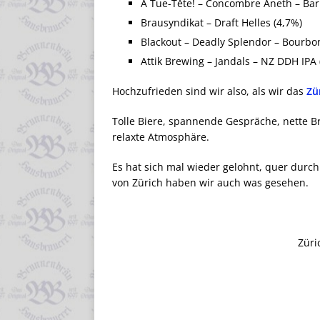
À Tue-Těte! – Concombre Aneth – Barr
Brausyndikat – Draft Helles (4,7%)
Blackout – Deadly Splendor – Bourbon
Attik Brewing – Jandals – NZ DDH IPA 
Hochzufrieden sind wir also, als wir das
Zü
Tolle Biere, spannende Gespräche, nette B
relaxte Atmosphäre.
Es hat sich mal wieder gelohnt, quer durc
von Zürich haben wir auch was gesehen.
Züri