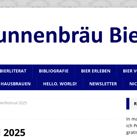
BIERLITERAT
BIBLIOGRAFIE
BIER ERLEBEN
BIER 
HAUSBRAUEN
HELLO, WORLD!
NEWSLETTER
NI
ierfestival 2025
R
In m
ich P
l 2025
grat