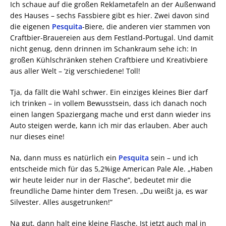
Ich schaue auf die großen Reklametafeln an der Außenwand
des Hauses – sechs Fassbiere gibt es hier. Zwei davon sind
die eigenen
Pesquita
-Biere, die anderen vier stammen von
Craftbier-Brauereien aus dem Festland-Portugal. Und damit
nicht genug, denn drinnen im Schankraum sehe ich: In
großen Kühlschränken stehen Craftbiere und Kreativbiere
aus aller Welt – ‘zig verschiedene! Toll!
Tja, da fällt die Wahl schwer. Ein einziges kleines Bier darf
ich trinken – in vollem Bewusstsein, dass ich danach noch
einen langen Spaziergang mache und erst dann wieder ins
Auto steigen werde, kann ich mir das erlauben. Aber auch
nur dieses eine!
Na, dann muss es natürlich ein
Pesquita
sein – und ich
entscheide mich für das 5,2%ige American Pale Ale. „Haben
wir heute leider nur in der Flasche“, bedeutet mir die
freundliche Dame hinter dem Tresen. „Du weißt ja, es war
Silvester. Alles ausgetrunken!“
Na gut, dann halt eine kleine Flasche. Ist jetzt auch mal in