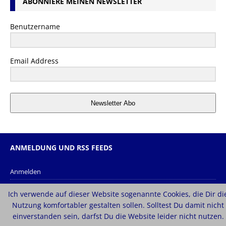
ABONNIERE MEINEN NEWSLETTER
Benutzername
Email Address
Newsletter Abo
ANMELDUNG UND RSS FEEDS
Anmelden
Eintrags-Feed
Ich verwende auf dieser Website sogenannte Cookies, die Dir di
Kommentar-Feed
Nutzung komfortabler gestalten sollen. Solltest Du damit nicht
einverstanden sein, darfst Du die Website leider nicht nutzen.
WordPress.org