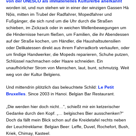
von der UNESCO als immaterielles Kulturerbe anerkannt
worden ist, und nun stehen wir in einer der winzigen Gassen Hà
Nộis, mitten im Trubel der Radfahrer, Mopedfahrer und
Fußgänger, die sich rund um die Uhr durch die Straßen
schieben, im Zickzack oder in weichen Wellenbewegungen um
die Hindernisse herum fließen, um Familien, die ihr Abendessen
auf der Straße kochen, um Händler, die Haushaltsutensilien
oder Delikatessen direkt aus ihrem Fahrradkorb verkaufen, oder
um findige Handwerker, die Mopeds reparieren, Schuhe putzen,
Schlüssel nachmachen oder Haare schneiden. Ein
unaufhörlicher Strom von Menschen, laut, bunt, schmutzig. Weit
weg von der Kultur Belgiens.
Und mittendrin plötzlich das beleuchtete Schild:
Le Petit
Bruxelles
. Since 2003 in Hanoi. Belgian Bar Restaurant.
„Die werden hier doch nicht…“, schießt mir ein ketzerischer
Gedanke durch den Kopf. „… belgisches Bier ausschenken?“
Doch da fällt mein Blick schon auf die Kreidetafel rechts neben
der Leuchtreklame: Belgian Beer: Leffe, Duvel, Rochefort, Bush,
Kriek, Chimay, Kasteel.