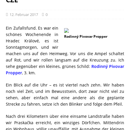
12. Februar 2017
0
Ein Zufallsfund. Es war ein
schönes Wochenende in
Rodinný Pivovar Propper
Hradec Králové, es ist
Sonntagmorgen, und wir
machen uns auf den Heimweg. Vor uns die Ampel schaltet
auf Rot, und wir rollen langsam auf die Kreuzung zu. Ich
sehe gegenüber ein kleines, grünes Schild:
Rodinný Pivovar
Propper
, 3. km.
Ein Blick auf die Uhr – es ist viertel nach zehn. Wir haben
noch viel Zeit, und im Bewusstsein, dort zwar nicht viel zu
sehen, aber einfach mal eine andere als die geplante
Strecke zu fahren, setze ich den Blinker und folge dem Pfeil.
Nach drei Kilometern über eine einsame Landstraße haben
wir Praskačka erreicht, ein winziges Dörfchen. Mittendrin
ein Wohnhaus, völlig unauffällig, mit Ausnahme der kleinen