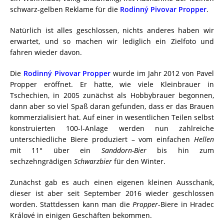
schwarz-gelben Reklame für die
Rodinný Pivovar Propper
.
Natürlich ist alles geschlossen, nichts anderes haben wir
erwartet, und so machen wir lediglich ein Zielfoto und
fahren wieder davon.
Die
Rodinný Pivovar Propper
wurde im Jahr 2012 von Pavel
Propper eröffnet. Er hatte, wie viele Kleinbrauer in
Tschechien, in 2005 zunächst als Hobbybrauer begonnen,
dann aber so viel Spaß daran gefunden, dass er das Brauen
kommerzialisiert hat. Auf einer in wesentlichen Teilen selbst
konstruierten 100-l-Anlage werden nun zahlreiche
unterschiedliche Biere produziert – vom einfachen
Hellen
mit 11° über ein
Sanddorn-Bier
bis hin zum
sechzehngrädigen
Schwarzbier
für den Winter.
Zunächst gab es auch einen eigenen kleinen Ausschank,
dieser ist aber seit September 2016 wieder geschlossen
worden. Stattdessen kann man die
Propper
-Biere in Hradec
Králové in einigen Geschäften bekommen.