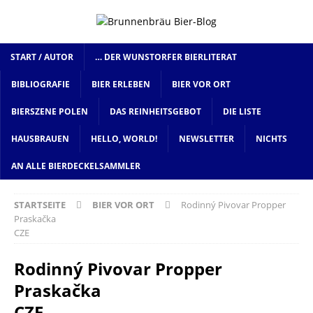
START / AUTOR
… DER WUNSTORFER BIERLITERAT
BIBLIOGRAFIE
BIER ERLEBEN
BIER VOR ORT
BIERSZENE POLEN
DAS REINHEITSGEBOT
DIE LISTE
HAUSBRAUEN
HELLO, WORLD!
NEWSLETTER
NICHTS
AN ALLE BIERDECKELSAMMLER
STARTSEITE
BIER VOR ORT
Rodinný Pivovar Propper
Praskačka
CZE
Rodinný Pivovar Propper
Praskačka
CZE