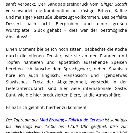
sanft verpackt. Der Sandpapiereindruck vom
Ginger Scotch
verschwindet, die Kombination aus röstiger Bittere, Kaffee
und malziger Restsüße überzeugt vollkommen. Das perfekte
Dessert nach acht Bierproben und einer großen
Wurstplatte. Glück gehabt – dies war der bestmögliche
Abschluss!
Einen Moment bleibe ich noch sitzen, beobachte die Köche
durch die offenen Fenster, wie sie an den Pfannen und
Töpfen hantieren und appetitlich aussehende Speisen
bereiten. Ich lausche dem Sprachgewirr, neben Spanisch
höre ich auch Englisch, Französisch und irgendetwas
Slawisches. Trotz der Abgelegenheit, versteckt in der
Lieferantenzufahrt, sind hier viele internationale Gäste.
Bunt, wie die hier produzierten Biere, ist die Atmosphäre.
Es hat sich gelohnt, hierher zu kommen!
Der Taproom der
Mad Brewing – Fábrica de Cerveza
ist sonntags
bis dienstags von 13:00 bis 17:00 Uhr geöffnet, also zur
spanisch-typischen Mittagszeit, an den anderen Tagen von 13:00