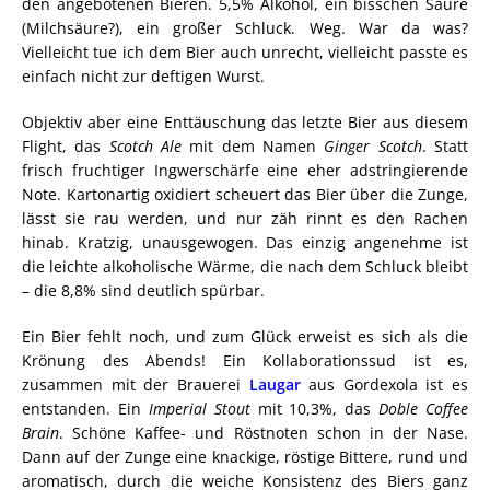
den angebotenen Bieren. 5,5% Alkohol, ein bisschen Säure
(Milchsäure?), ein großer Schluck. Weg. War da was?
Vielleicht tue ich dem Bier auch unrecht, vielleicht passte es
einfach nicht zur deftigen Wurst.
Objektiv aber eine Enttäuschung das letzte Bier aus diesem
Flight, das
Scotch Ale
mit dem Namen
Ginger Scotch
. Statt
frisch fruchtiger Ingwerschärfe eine eher adstringierende
Note. Kartonartig oxidiert scheuert das Bier über die Zunge,
lässt sie rau werden, und nur zäh rinnt es den Rachen
hinab. Kratzig, unausgewogen. Das einzig angenehme ist
die leichte alkoholische Wärme, die nach dem Schluck bleibt
– die 8,8% sind deutlich spürbar.
Ein Bier fehlt noch, und zum Glück erweist es sich als die
Krönung des Abends! Ein Kollaborationssud ist es,
zusammen mit der Brauerei
Laugar
aus Gordexola ist es
entstanden. Ein
Imperial Stout
mit 10,3%, das
Doble Coffee
Brain
. Schöne Kaffee- und Röstnoten schon in der Nase.
Dann auf der Zunge eine knackige, röstige Bittere, rund und
aromatisch, durch die weiche Konsistenz des Biers ganz