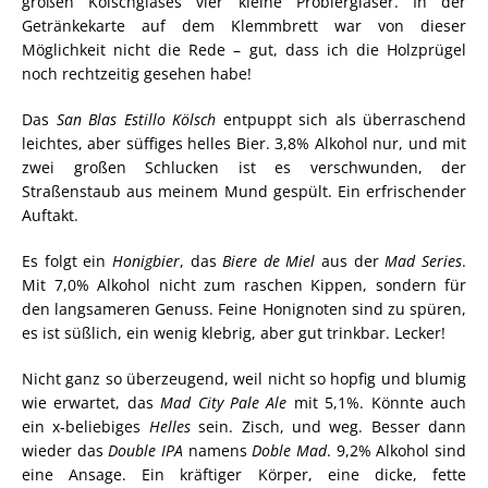
großen Kölschglases vier kleine Probiergläser. In der
Getränkekarte auf dem Klemmbrett war von dieser
Möglichkeit nicht die Rede – gut, dass ich die Holzprügel
noch rechtzeitig gesehen habe!
Das
San Blas Estillo Kölsch
entpuppt sich als überraschend
leichtes, aber süffiges helles Bier. 3,8% Alkohol nur, und mit
zwei großen Schlucken ist es verschwunden, der
Straßenstaub aus meinem Mund gespült. Ein erfrischender
Auftakt.
Es folgt ein
Honigbier
, das
Biere de Miel
aus der
Mad Series
.
Mit 7,0% Alkohol nicht zum raschen Kippen, sondern für
den langsameren Genuss. Feine Honignoten sind zu spüren,
es ist süßlich, ein wenig klebrig, aber gut trinkbar. Lecker!
Nicht ganz so überzeugend, weil nicht so hopfig und blumig
wie erwartet, das
Mad City Pale Ale
mit 5,1%. Könnte auch
ein x-beliebiges
Helles
sein. Zisch, und weg. Besser dann
wieder das
Double IPA
namens
Doble Mad
. 9,2% Alkohol sind
eine Ansage. Ein kräftiger Körper, eine dicke, fette