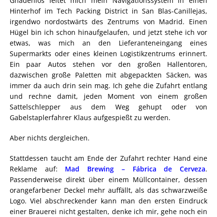
Gnadenlos leitet mich mein Navigationssystem in einen
Hinterhof im Tech Packing District in San Blas-Canillejas,
irgendwo nordostwärts des Zentrums von Madrid. Einen
Hügel bin ich schon hinaufgelaufen, und jetzt stehe ich vor
etwas, was mich an den Lieferanteneingang eines
Supermarkts oder eines kleinen Logistikzentrums erinnert.
Ein paar Autos stehen vor den großen Hallentoren,
dazwischen große Paletten mit abgepackten Säcken, was
immer da auch drin sein mag. Ich gehe die Zufahrt entlang
und rechne damit, jeden Moment von einem großen
Sattelschlepper aus dem Weg gehupt oder von
Gabelstaplerfahrer Klaus aufgespießt zu werden.
Aber nichts dergleichen.
Stattdessen taucht am Ende der Zufahrt rechter Hand eine
Reklame auf:
Mad Brewing – Fábrica de Cerveza
.
Passenderweise direkt über einem Müllcontainer, dessen
orangefarbener Deckel mehr auffällt, als das schwarzweiße
Logo. Viel abschreckender kann man den ersten Eindruck
einer Brauerei nicht gestalten, denke ich mir, gehe noch ein