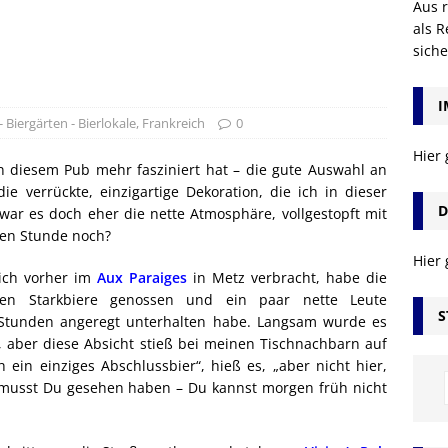
Aus r
als R
sich
I
- Biergärten - Bierlokale
,
Frankreich
0
Hier
an diesem Pub mehr fasziniert hat – die gute Auswahl an
e verrückte, einzigartige Dekoration, die ich in dieser
D
ar es doch eher die nette Atmosphäre, vollgestopft mit
ten Stunde noch?
Hier
 ich vorher im
Aux Paraiges
in Metz verbracht, habe die
en Starkbiere genossen und ein paar nette Leute
S
 Stunden angeregt unterhalten habe. Langsam wurde es
, aber diese Absicht stieß bei meinen Tischnachbarn auf
ein einziges Abschlussbier“, hieß es, „aber nicht hier,
musst Du gesehen haben – Du kannst morgen früh nicht