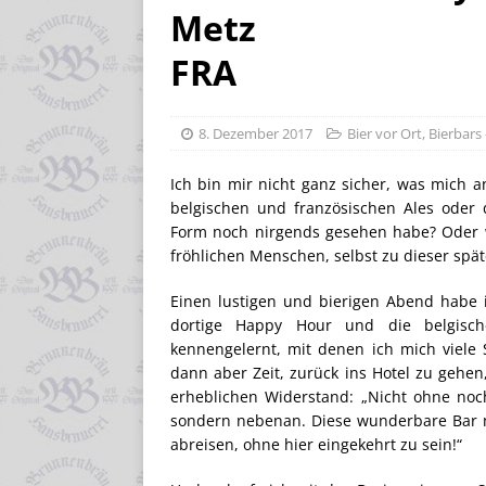
Metz
FRA
8. Dezember 2017
Bier vor Ort
,
Bierbars 
Ich bin mir nicht ganz sicher, was mich 
belgischen und französischen Ales oder di
Form noch nirgends gesehen habe? Oder w
fröhlichen Menschen, selbst zu dieser spä
Einen lustigen und bierigen Abend habe
dortige Happy Hour und die belgisch
kennengelernt, mit denen ich mich viele
dann aber Zeit, zurück ins Hotel zu gehen
erheblichen Widerstand: „Nicht ohne noch 
sondern nebenan. Diese wunderbare Bar 
abreisen, ohne hier eingekehrt zu sein!“