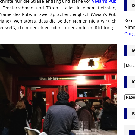
chritte nur die Straße entlang und stehe vor
Vivian’s Pub
D
 Fensterrahmen und Türen – alles in einem tiefroten,
 Name des Pubs in zwei Sprachen, englisch (Vivian’s Pub
Komm’
iviane). Wen stört’s, dass die beiden Namen nicht wirklich
Nim
r weiß, ob in der einen oder in der anderen Richtung –
Goog
M
K
B