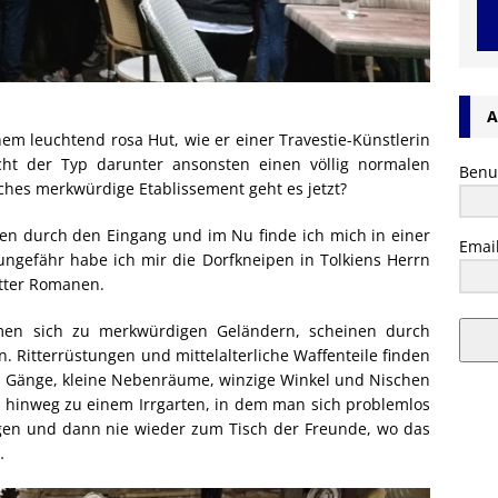
A
inem leuchtend rosa Hut, wie er einer Travestie-Künstlerin
cht der Typ darunter ansonsten einen völlig normalen
Benu
lches merkwürdige Etablissement geht es jetzt?
n durch den Eingang und im Nu finde ich mich in einer
Emai
 ungefähr habe ich mir die Dorfkneipen in Tolkiens Herrn
otter Romanen.
rmen sich zu merkwürdigen Geländern, scheinen durch
 Ritterrüstungen und mittelalterliche Waffenteile finden
d Gänge, kleine Nebenräume, winzige Winkel und Nischen
hinweg zu einem Irrgarten, in dem man sich problemlos
ngen und dann nie wieder zum Tisch der Freunde, wo das
…