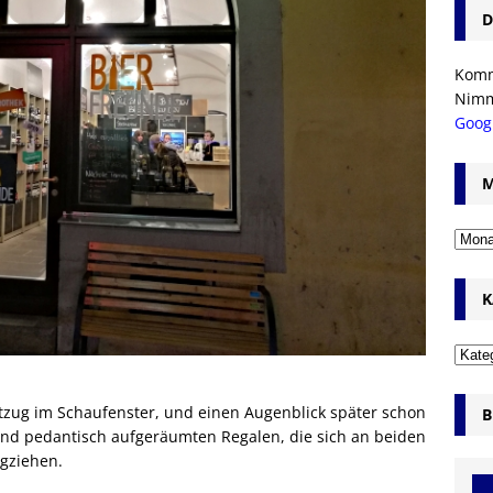
D
Komm’
Nim
Goog
M
K
tzug im Schaufenster, und einen Augenblick später schon
B
und pedantisch aufgeräumten Regalen, die sich an beiden
gziehen.