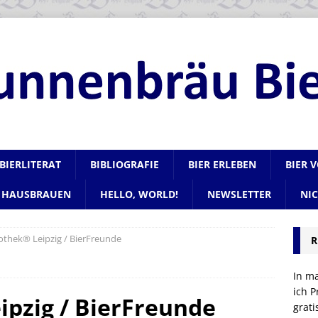
BIERLITERAT
BIBLIOGRAFIE
BIER ERLEBEN
BIER 
HAUSBRAUEN
HELLO, WORLD!
NEWSLETTER
NI
rothek® Leipzig / BierFreunde
R
In m
ich P
ipzig / BierFreunde
grat