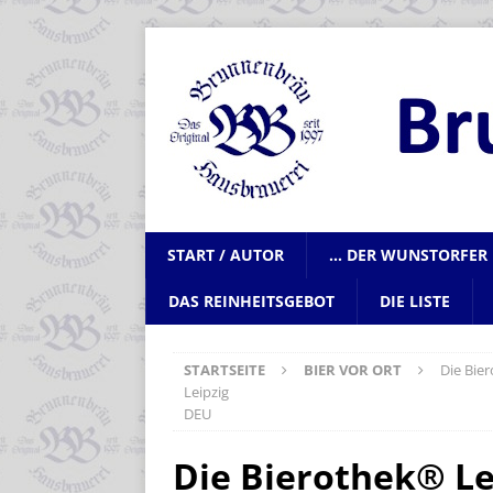
START / AUTOR
… DER WUNSTORFER 
DAS REINHEITSGEBOT
DIE LISTE
STARTSEITE
BIER VOR ORT
Die Bie
Leipzig
DEU
Die Bierothek® Le