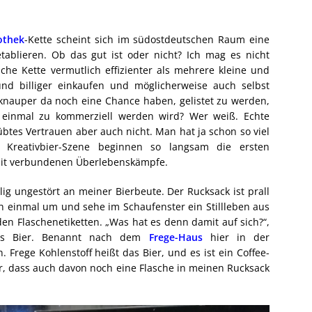
othek
-Kette scheint sich im südostdeutschen Raum eine
ablieren. Ob das gut ist oder nicht? Ich mag es nicht
olche Kette vermutlich effizienter als mehrere kleine und
d billiger einkaufen und möglicherweise auch selbst
knauper da noch eine Chance haben, gelistet zu werden,
einmal zu kommerziell werden wird? Wer weiß. Echte
übtes Vertrauen aber auch nicht. Man hat ja schon so viel
Kreativbier-Szene beginnen so langsam die ersten
mit verbundenen Überlebenskämpfe.
ig ungestört an meiner Bierbeute. Der Rucksack ist prall
h einmal um und sehe im Schaufenster ein Stillleben aus
 den Flaschenetiketten. „Was hat es denn damit auf sich?“,
enes Bier. Benannt nach dem
Frege-Haus
hier in der
 Frege Kohlenstoff heißt das Bier, und es ist ein Coffee-
lar, dass auch davon noch eine Flasche in meinen Rucksack