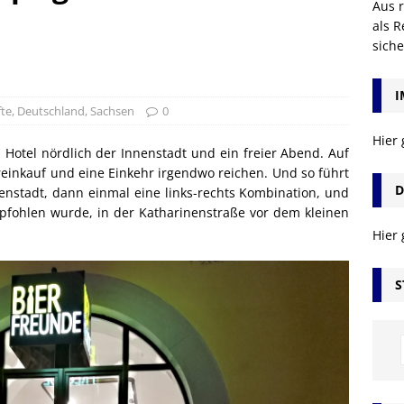
Aus r
als R
sich
I
fte
,
Deutschland
,
Sachsen
0
Hier
 Hotel nördlich der Innenstadt und ein freier Abend. Auf
ereinkauf und eine Einkehr irgendwo reichen. Und so führt
D
nenstadt, dann einmal eine links-rechts Kombination, und
pfohlen wurde, in der Katharinenstraße vor dem kleinen
Hier
S