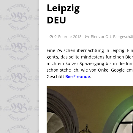
Leipzig
DEU
9. Februar 2018
Bier vor Ort
,
Biergeschä
Eine Zwischenübernachtung in Leipzig. Ein
geht’s, das sollte mindestens für einen Bi
mich ein kurzer Spaziergang bis in die In
schon stehe ich, wie von Onkel Google em
Geschäft
BierFreunde
.