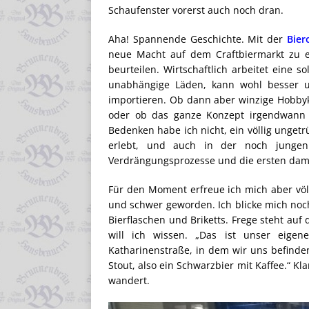
Schaufenster vorerst auch noch dran.
Aha! Spannende Geschichte. Mit der
Bier
neue Macht auf dem Craftbiermarkt zu et
beurteilen. Wirtschaftlich arbeitet eine s
unabhängige Läden, kann wohl besser un
importieren. Ob dann aber winzige Hobby
oder ob das ganze Konzept irgendwann 
Bedenken habe ich nicht, ein völlig ungetr
erlebt, und auch in der noch jungen 
Verdrängungsprozesse und die ersten da
Für den Moment erfreue ich mich aber völl
und schwer geworden. Ich blicke mich noc
Bierflaschen und Briketts. Frege steht auf
will ich wissen. „Das ist unser eig
Katharinenstraße, in dem wir uns befinden.
Stout, also ein Schwarzbier mit Kaffee.“ K
wandert.