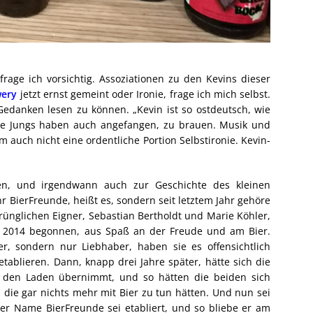
 frage ich vorsichtig. Assoziationen zu den Kevins dieser
wery
jetzt ernst gemeint oder Ironie, frage ich mich selbst.
Gedanken lesen zu können. „Kevin ist so ostdeutsch, wie
die Jungs haben auch angefangen, zu brauen. Musik und
m auch nicht eine ordentliche Portion Selbstironie. Kevin-
n, und irgendwann auch zur Geschichte des kleinen
hr BierFreunde, heißt es, sondern seit letztem Jahr gehöre
prünglichen Eigner, Sebastian Bertholdt und Marie Köhler,
t 2014 begonnen, aus Spaß an der Freude und am Bier.
er, sondern nur Liebhaber, haben sie es offensichtlich
tablieren. Dann, knapp drei Jahre später, hätte sich die
den Laden übernimmt, und so hätten die beiden sich
 die gar nichts mehr mit Bier zu tun hätten. Und nun sei
der Name BierFreunde sei etabliert, und so bliebe er am