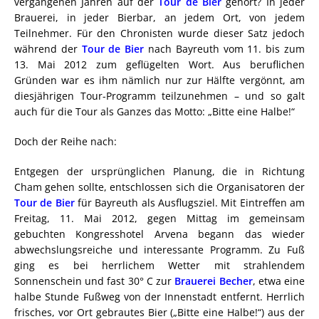
vergangenen Jahren auf der
Tour de Bier
gehört? In jeder
Brauerei, in jeder Bierbar, an jedem Ort, von jedem
Teilnehmer. Für den Chronisten wurde dieser Satz jedoch
während der
Tour de Bier
nach Bayreuth vom 11. bis zum
13. Mai 2012 zum geflügelten Wort. Aus beruflichen
Gründen war es ihm nämlich nur zur Hälfte vergönnt, am
diesjährigen Tour-Programm teilzunehmen – und so galt
auch für die Tour als Ganzes das Motto: „Bitte eine Halbe!“
Doch der Reihe nach:
Entgegen der ursprünglichen Planung, die in Richtung
Cham gehen sollte, entschlossen sich die Organisatoren der
Tour de Bier
für Bayreuth als Ausflugsziel. Mit Eintreffen am
Freitag, 11. Mai 2012, gegen Mittag im gemeinsam
gebuchten Kongresshotel Arvena begann das wieder
abwechslungsreiche und interessante Programm. Zu Fuß
ging es bei herrlichem Wetter mit strahlendem
Sonnenschein und fast 30° C zur
Brauerei Becher
, etwa eine
halbe Stunde Fußweg von der Innenstadt entfernt. Herrlich
frisches, vor Ort gebrautes Bier („Bitte eine Halbe!“) aus der