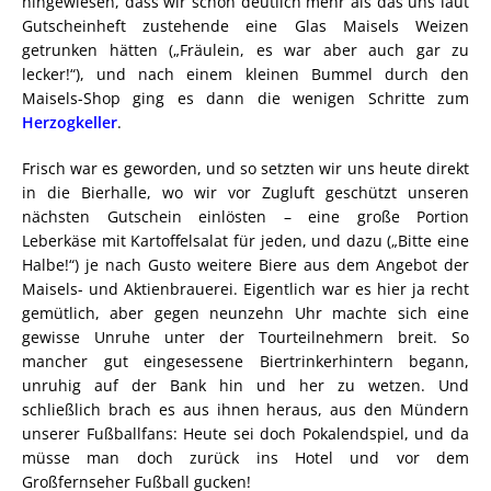
hingewiesen, dass wir schon deutlich mehr als das uns laut
Gutscheinheft zustehende eine Glas Maisels Weizen
getrunken hätten („Fräulein, es war aber auch gar zu
lecker!“), und nach einem kleinen Bummel durch den
Maisels-Shop ging es dann die wenigen Schritte zum
Herzogkeller
.
Frisch war es geworden, und so setzten wir uns heute direkt
in die Bierhalle, wo wir vor Zugluft geschützt unseren
nächsten Gutschein einlösten – eine große Portion
Leberkäse mit Kartoffelsalat für jeden, und dazu („Bitte eine
Halbe!“) je nach Gusto weitere Biere aus dem Angebot der
Maisels- und Aktienbrauerei. Eigentlich war es hier ja recht
gemütlich, aber gegen neunzehn Uhr machte sich eine
gewisse Unruhe unter der Tourteilnehmern breit. So
mancher gut eingesessene Biertrinkerhintern begann,
unruhig auf der Bank hin und her zu wetzen. Und
schließlich brach es aus ihnen heraus, aus den Mündern
unserer Fußballfans: Heute sei doch Pokalendspiel, und da
müsse man doch zurück ins Hotel und vor dem
Großfernseher Fußball gucken!