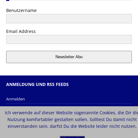
Benutzername
Email Address
Newsletter Abo
ANMELDUNG UND RSS FEEDS
Anmelden
Eintrags-Feed
Ich verwende auf dieser Website sogenannte Cookies, die Dir di
Kommentar-Feed
Nutzung komfortabler gestalten sollen. Solltest Du damit nicht
einverstanden sein, darfst Du die Website leider nicht nutzen.
WordPress.org