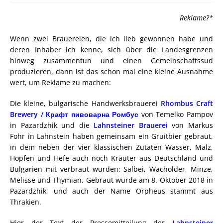
Reklame?*
Wenn zwei Brauereien, die ich lieb gewonnen habe und
deren Inhaber ich kenne, sich über die Landesgrenzen
hinweg zusammentun und einen Gemeinschaftssud
produzieren, dann ist das schon mal eine kleine Ausnahme
wert, um Reklame zu machen:
Die kleine, bulgarische Handwerksbrauerei
Rhombus Craft
Brewery / Крафт пивоварна Ромбус
von Temelko Pampov
in Pazardzhik und die
Lahnsteiner Brauerei
von Markus
Fohr in Lahnstein haben gemeinsam ein Gruitbier gebraut,
in dem neben der vier klassischen Zutaten Wasser, Malz,
Hopfen und Hefe auch noch Kräuter aus Deutschland und
Bulgarien mit verbraut wurden: Salbei, Wacholder, Minze,
Melisse und Thymian. Gebraut wurde am 8. Oktober 2018 in
Pazardzhik, und auch der Name Orpheus stammt aus
Thrakien.
Hier der Text der Pressemitteilung der
Lahnsteiner